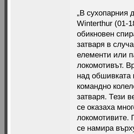
„В сухопарния 
Winterthur (01-
обикновен спир
затваря в случа
елементи или па
локомотивът. Вр
над обшивката 
командно колело
затваря. Тези в
се оказаха мно
локомотивите. П
се намира върх