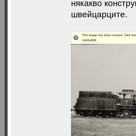
някакво констру
швейцарците.
This image has been resized. Click this
1440x889.