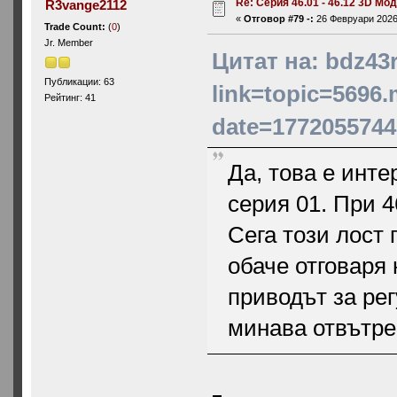
Re: Серия 46.01 - 46.12 3D Мо
R3vange2112
«
Отговор #79 -:
26 Февруари 2026,
Trade Count:
(
0
)
Jr. Member
Цитат на: bdz43
Публикации: 63
link=topic=5696
Рейтинг: 41
date=1772055744
Да, това е инте
серия 01. При 4
Сега този лост 
обаче отговаря 
приводът за рег
минава отвътре