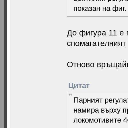
показан на фиг. 
До фигура 11 е 
спомагателният 
Отново връщайк
Цитат
Парният регула
намира върху п
локомотивите 46