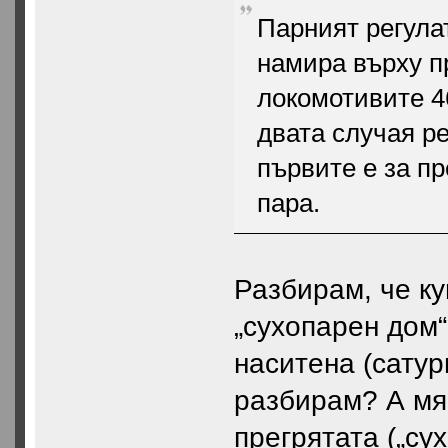
Парният регула
намира върху п
локомотивите 46
двата случая ре
първите е за пр
пара.
Разбирам, че ку
„сухопарен дом“
наситена (сатур
разбирам? А мя
прегрятата („су