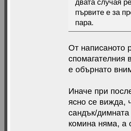
двата случая ре
първите е за пр
пара.
От написаното р
спомагателния в
е обърнато вни
Иначе при после
ясно се вижда, 
сандък/димната
комина няма, а 