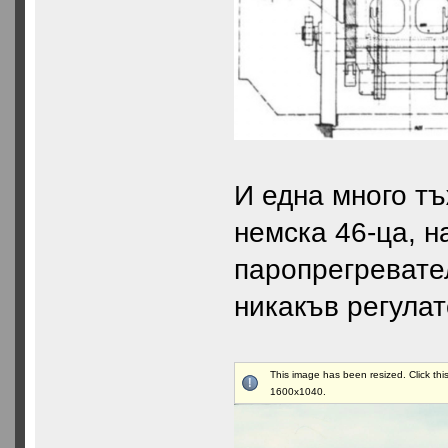
И една много т
немска 46-ца, н
паропрегревател
никакъв регулат
This image has been resized. Click this
1600x1040.