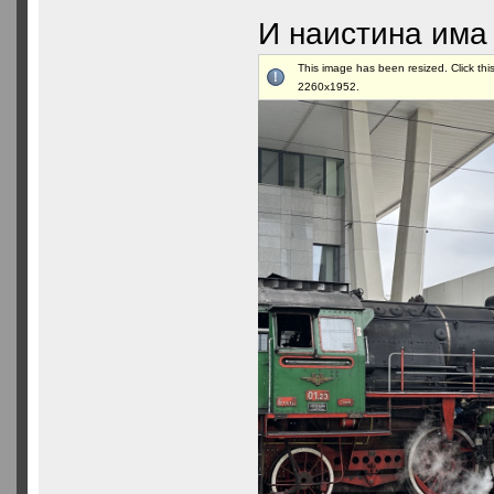
И наистина има
This image has been resized. Click this
2260x1952.