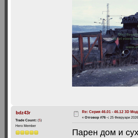
Re: Серия 46.01 - 46.12 3D Мо
bdz43r
«
Отговор #76 -:
25 Февруари 2026,
Trade Count:
(
5
)
Hero Member
Парен дом и сух