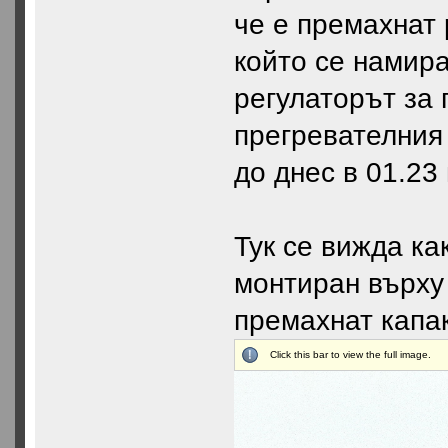
че е премахнат 
който се намира
регулаторът за 
прегревателния 
до днес в 01.23 
Тук се вижда ка
монтиран върху
премахнат капак
Click this bar to view the full image.