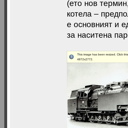
(ето нов термин
котела – предпо
е основният и е
за наситена пар
This image has been resized. Click this
4872x2772.