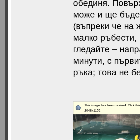
обединя. Повър
може и ще бъде 
(въпреки че на 
малко ръбести, 
гледайте – напр
минути, с първи
ръка; това не б
This image has been resized. Click this
2048x1152.