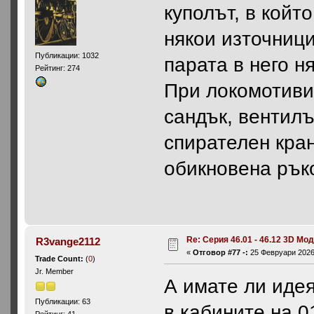
куполът, в койт
някои източници
Публикации: 1032
парата в него н
Рейтинг: 274
При локомотиви
сандък, вентилъ
спирателен кран
обикновена ръко
Re: Серия 46.01 - 46.12 3D Мо
R3vange2112
«
Отговор #77 -:
25 Февруари 2026,
Trade Count:
(
0
)
Jr. Member
А имате ли идея
Публикации: 63
в кабините на 0