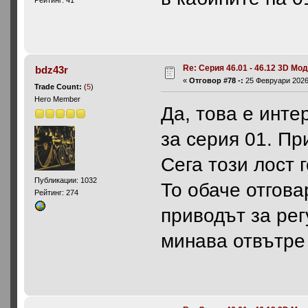
Рейтинг: 41
Re: Серия 46.01 - 46.12 3D Мо
bdz43r
«
Отговор #78 -:
25 Февруари 2026,
Trade Count:
(
5
)
Hero Member
Да, това е инте
за серия 01. Пр
Сега този лост 
Публикации: 1032
То обаче отгова
Рейтинг: 274
приводът за рег
минава отвътре