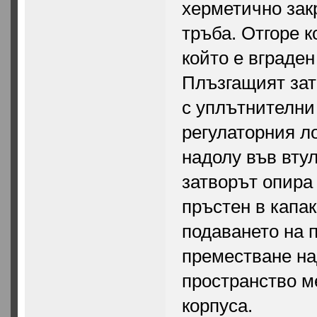
херметично зак
тръба. Отгоре к
който е вграде
Плъзгащият зат
с уплътнителни
регулаторния ло
надолу във втул
затворът опира
пръстен в капак
подаването на 
преместване на
пространство м
корпуса.