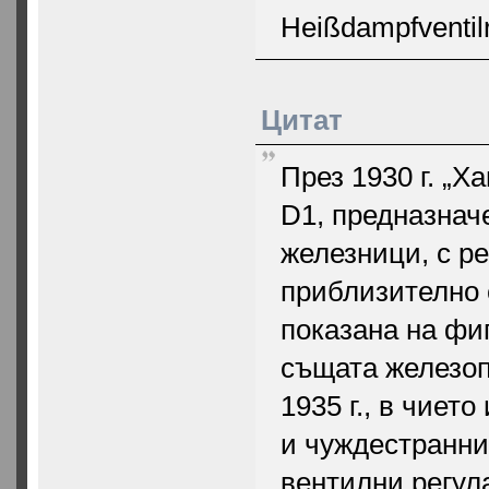
Heißdampfventilr
Цитат
През 1930 г. „Х
D1, предназнач
железници, с ре
приблизително 
показана на фиг
същата железоп
1935 г., в чиет
и чуждестранни
вентилни регула