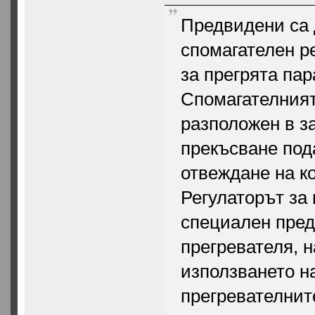
Предвидени са д
спомагателен ре
за прегрята пар
Спомагателният
разположен в з
прекъсване пода
отвеждане на к
Регулаторът за 
специален пред
прегревателя, 
използването на
прегревателнит