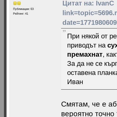
Цитат на: IvanC
Публикации: 63
link=topic=5696
Рейтинг: 41
date=1771980609
При някой от р
приводът на
су
премахнат
, ка
За да не се кър
оставена планка
Иван
Смятам, че е а
вероятно точно 