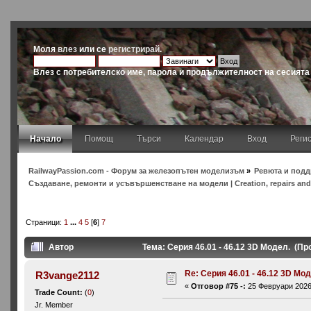
Моля
влез
или се
регистрирай
.
Влез с потребителско име, парола и продължителност на сесията
Начало
Помощ
Търси
Календар
Вход
Реги
RailwayPassion.com - Форум за железопътен моделизъм
»
Ревюта и подд
Създаване, ремонти и усъвършенстване на модели | Creation, repairs and
Страници:
1
...
4
5
[
6
]
7
Автор
Тема: Серия 46.01 - 46.12 3D Модел. (Пр
Re: Серия 46.01 - 46.12 3D Мо
R3vange2112
«
Отговор #75 -:
25 Февруари 2026,
Trade Count:
(
0
)
Jr. Member