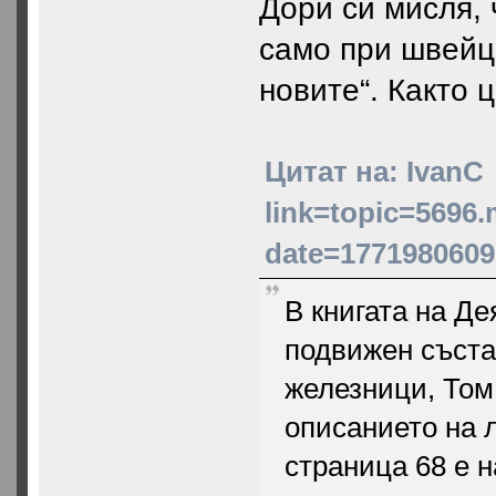
Дори си мисля, 
само при швейца
новите“. Както 
Цитат на: IvanC
link=topic=5696
date=1771980609
В книгата на Д
подвижен съста
железници, Том 
описанието на 
страница 68 е н