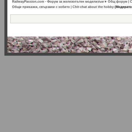
RailwayPassion.com - Форум за железопътен моделизъм
»
Общ форум | C
Общи приказки, свързани с хобито | Chit-chat about the hobby
(Модерато
SMF 2.0.4
Actual