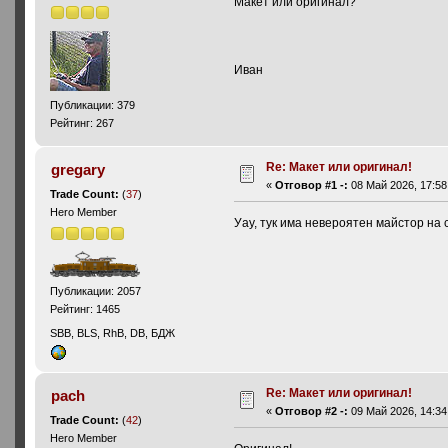
Макет или оригинал?
Иван
Публикации: 379
Рейтинг: 267
Re: Макет или оригинал!
gregary
«
Отговор #1 -:
08 Май 2026, 17:58
Trade Count:
(
37
)
Hero Member
Уау, тук има невероятен майстор на с
Публикации: 2057
Рейтинг: 1465
SBB, BLS, RhB, DB, БДЖ
Re: Макет или оригинал!
pach
«
Отговор #2 -:
09 Май 2026, 14:34
Trade Count:
(
42
)
Hero Member