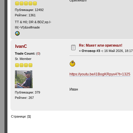
Оригинал!
Публикации: 12492
Рейтинг: 1361
ТТ & Н0; DR & BDZ;ep.I-
III(~VI)&selfmade
Re: Макет или оригинал!
IvanC
«
Отговор #3 -:
16 Май 2026, 18:17
Trade Count:
(
0
)
Sr. Member
https://youtu.be/i1BogKRpyx4?t=1325
Иван
Публикации: 379
Рейтинг: 267
Страници: [
1
]