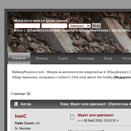
Моля
влез
или се
регистрирай
.
Влез с потребителско име, парола и продължителност на сесията
Начало
Помощ
Търси
Календар
Вход
Реги
RailwayPassion.com - Форум за железопътен моделизъм
»
Общ форум | C
Общи приказки, свързани с хобито | Chit-chat about the hobby
(Модерато
Страници: [
1
]
Автор
Тема: Макет или оригинал! (Прочетена 4
Макет или оригинал!
IvanC
«
-:
08 Май 2026, 03:02:32 »
Trade Count:
(
0
)
Sr. Member