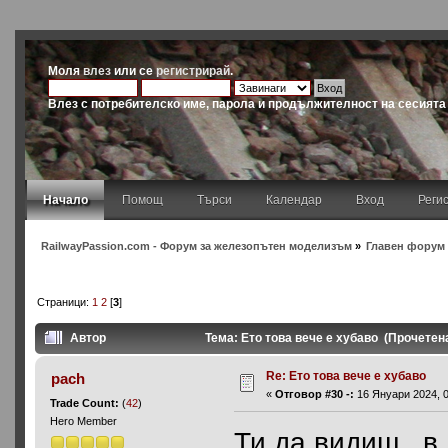
Моля
влез
или се
регистрирай
.
Влез с потребителско име, парола и продължителност на сесията
Начало
Помощ
Търси
Календар
Вход
Реги
RailwayPassion.com - Форум за железопътен моделизъм
»
Главен форум 
Страници:
1
2
[
3
]
Автор
Тема: Ето това вече е хубаво (Прочетен
Re: Ето това вече е хубаво
pach
«
Отговор #30 -:
16 Януари 2024, 0
Trade Count:
(
42
)
Hero Member
Ти да видиш...в 