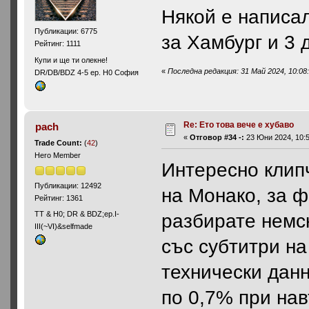
Някой е написал
Публикации: 6775
за Хамбург и 3 
Рейтинг: 1111
Купи и ще ти олекне!
«
Последна редакция: 31 Май 2024, 10:08:
DR/DB/BDZ 4-5 ep. H0 София
Re: Ето това вече е хубаво
pach
«
Отговор #34 -:
23 Юни 2024, 10:5
Trade Count:
(
42
)
Hero Member
Интересно клипч
Публикации: 12492
на Монако, за ф
Рейтинг: 1361
ТТ & Н0; DR & BDZ;ep.I-
разбирате немс
III(~VI)&selfmade
със субтитри на
технически данн
по 0,7% при на