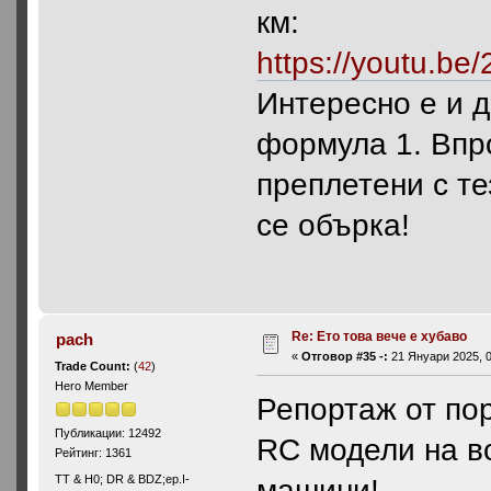
км:
https://youtu.b
Интересно е и 
формула 1. Впро
преплетени с те
се обърка!
Re: Ето това вече е хубаво
pach
«
Отговор #35 -:
21 Януари 2025, 0
Trade Count:
(
42
)
Hero Member
Репортаж от пор
Публикации: 12492
RC модели на в
Рейтинг: 1361
ТТ & Н0; DR & BDZ;ep.I-
машини!