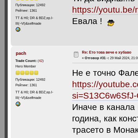
Публикации: 12492
https://youtu.b
Рейтинг: 1361
ТТ & Н0; DR & BDZ;ep.I-
Евала !
III(~VI)&selfmade
Re: Ето това вече е хубаво
pach
«
Отговор #31 -:
29 Май 2024, 21:0
Trade Count:
(
42
)
Hero Member
Не е точно Фале
Публикации: 12492
https://youtube
Рейтинг: 1361
ТТ & Н0; DR & BDZ;ep.I-
si=S13C6w6SfJ
III(~VI)&selfmade
Иначе в канала 
година, как кон
трасето в Монак