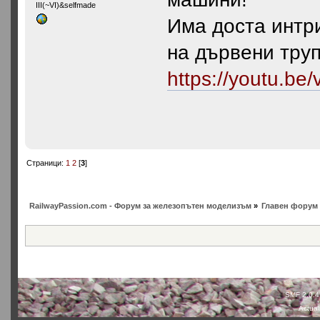
III(~VI)&selfmade
Има доста интр
на дървени трупи
https://youtu.
Страници:
1
2
[
3
]
RailwayPassion.com - Форум за железопътен моделизъм
»
Главен форум 
SMF 2.0.4
Actual