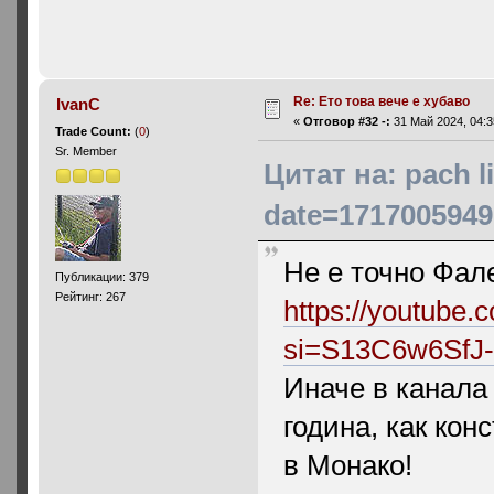
Re: Ето това вече е хубаво
IvanC
«
Отговор #32 -:
31 Май 2024, 04:3
Trade Count:
(
0
)
Sr. Member
Цитат на: pach 
date=1717005949
Не е точно Фале
Публикации: 379
Рейтинг: 267
https://youtube
si=S13C6w6SfJ
Иначе в канала 
година, как кон
в Монако!