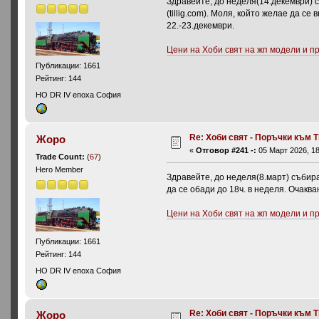
Здравейте, до неделя(14.декември) 
(tillig.com). Моля, който желае да се
22.-23.декември.
Цени на Хоби свят на жп модели и 
Публикации: 1661
Рейтинг: 144
HO DR IV епоха София
Re: Хоби свят - Поръчки към Ti
Жоро
«
Отговор #241 -:
05 Март 2026, 18
Trade Count:
(
67
)
Hero Member
Здравейте, до неделя(8.март) събирам
да се обади до 18ч. в неделя. Очаква
Цени на Хоби свят на жп модели и 
Публикации: 1661
Рейтинг: 144
HO DR IV епоха София
Re: Хоби свят - Поръчки към Ti
Жоро