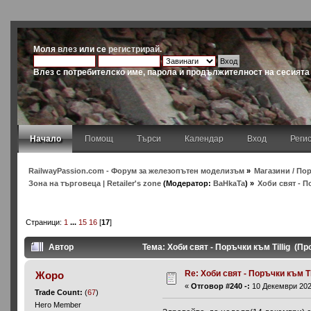
Моля
влез
или се
регистрирай
.
Влез с потребителско име, парола и продължителност на сесията
Начало
Помощ
Търси
Календар
Вход
Реги
RailwayPassion.com - Форум за железопътен моделизъм
»
Магазини / Пор
Зона на търговеца | Retailer's zone
(Модератор:
BaHkaTa
) »
Хоби свят - П
Страници:
1
...
15
16
[
17
]
Автор
Тема: Хоби свят - Поръчки към Tillig (П
Re: Хоби свят - Поръчки към Ti
Жоро
«
Отговор #240 -:
10 Декември 2025
Trade Count:
(
67
)
Hero Member