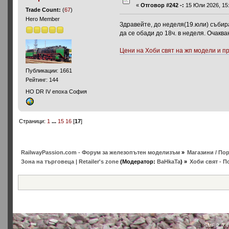
«
Отговор #242 -:
15 Юли 2026, 15:
Trade Count:
(
67
)
Hero Member
Здравейте, до неделя(19.юли) събирам
да се обади до 18ч. в неделя. Очаква
Цени на Хоби свят на жп модели и 
Публикации: 1661
Рейтинг: 144
HO DR IV епоха София
Страници:
1
...
15
16
[
17
]
RailwayPassion.com - Форум за железопътен моделизъм
»
Магазини / Пор
Зона на търговеца | Retailer's zone
(Модератор:
BaHkaTa
) »
Хоби свят - П
SMF 2.0.4