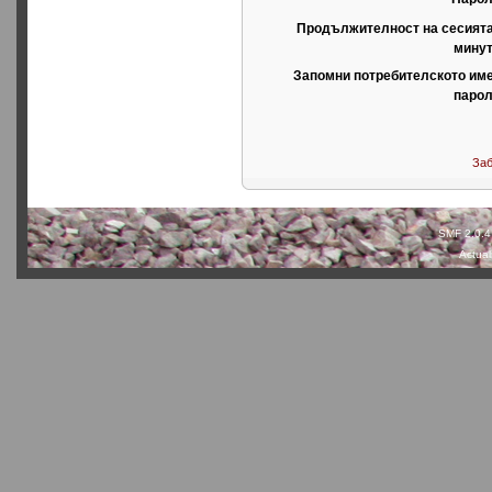
Продължителност на сесията
минут
Запомни потребителското име
парол
Заб
SMF 2.0.4
Actual