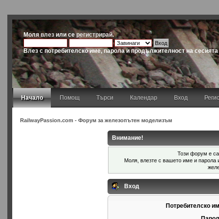
Моля
влез
или се
регистрирай
.
Влез с потребителско име, парола и продължителност на сесията
Начало
Помощ
Търси
Календар
Вход
Реги
RailwayPassion.com - Форум за железопътен моделизъм
Внимание!
Този форум е са
Моля, влезте с вашето име и парола
жел
Вход
Потребителско им
Парол