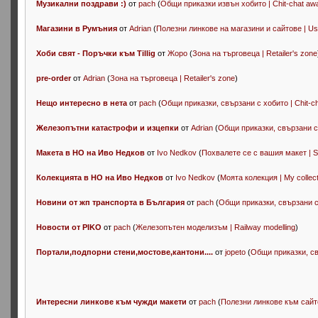
Музикални поздрави :)
от
pach
(
Общи приказки извън хобито | Chit-chat aw
Магазини в Румъния
от
Adrian
(
Полезни линкове на магазини и сайтове | Usefu
Хоби свят - Поръчки към Tillig
от
Жоро
(
Зона на търговеца | Retailer's zone
pre-order
от
Adrian
(
Зона на търговеца | Retailer's zone
)
Нещо интересно в нета
от
pach
(
Общи приказки, свързани с хобито | Chit-ch
Железопътни катастрофи и изцепки
от
Adrian
(
Общи приказки, свързани с х
Макета в НО на Иво Недков
от
Ivo Nedkov
(
Похвалете се с вашия макет | S
Колекцията в НО на Иво Недков
от
Ivo Nedkov
(
Моята колекция | My collect
Новини от жп транспорта в България
от
pach
(
Общи приказки, свързани с 
Новости от PIKO
от
pach
(
Железопътен моделизъм | Railway modelling
)
Портали,подпорни стени,мостове,кантони....
от
jopeto
(
Общи приказки, свъ
Интересни линкове към чужди макети
от
pach
(
Полезни линкове към сайтове