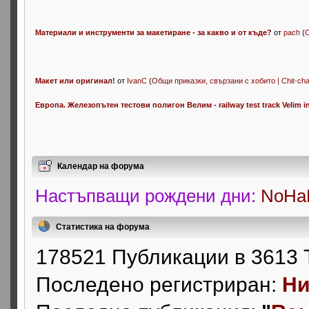
Материали и инструменти за макетиране - за какво и от къде?
от
pach
(
О
Макет или оригинал!
от
IvanC
(
Общи приказки, свързани с хобито | Chit-cha
Eвропа. Железопътен тестови полигон Велим - railway test track Velim i
Календар на форума
Настъпващи рождени дни:
NoHaB
Статистика на форума
178521 Публикации в 3613 
Последено регистриран:
Ни