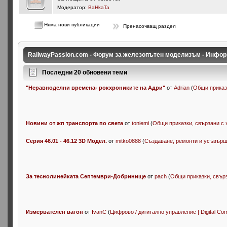
Модератор:
BaHkaTa
Няма нови публикации
Пренасочващ раздел
RailwayPassion.com - Форум за железопътен моделизъм - Инфор
Последни 20 обновени теми
"Неравноделни времена- рокхрониките на Адри"
от
Adrian
(
Общи приказк
Новини от жп транспорта по света
от
toniemi
(
Общи приказки, свързани с хо
Серия 46.01 - 46.12 3D Модел.
от
mitko0888
(
Създаване, ремонти и усъвършен
За теснолинейката Септември-Добринище
от
pach
(
Общи приказки, свърза
Измервателен вагон
от
IvanC
(
Цифрово / дигитално управление | Digital Co