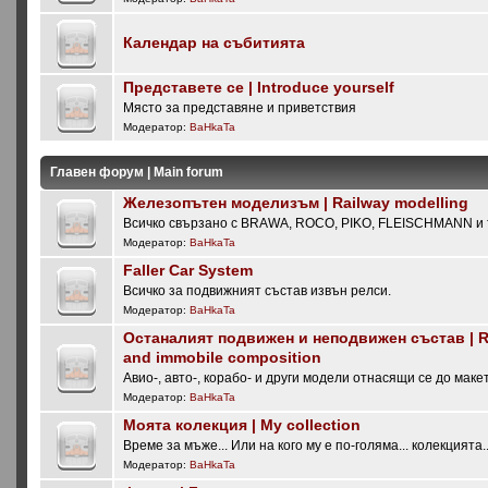
Календар на събитията
Представете се | Introduce yourself
Място за представяне и приветствия
Модератор:
BaHkaTa
Главен форум | Main forum
Железопътен моделизъм | Railway modelling
Всичко свързано с BRAWA, ROCO, PIKO, FLEISCHMANN и т
Модератор:
BaHkaTa
Faller Car System
Всичко за подвижният състав извън релси.
Модератор:
BaHkaTa
Останалият подвижен и неподвижен състав | Re
and immobile composition
Авио-, авто-, корабо- и други модели отнасящи се до маке
Модератор:
BaHkaTa
Моята колекция | My collection
Време за мъже... Или на кого му е по-голяма... колекцията..
Модератор:
BaHkaTa