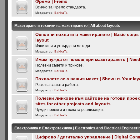
Фремо | Fremo
Всичко за Фремо стандарта.
Модератор:
BaHkaTa
Макетиране и техники на макетирането | All about layouts
Основни похвати в макетирането | Basic steps i
layout
Изпитани и утвърдени методи.
Модератор:
BaHkaTa
Имам нужда от помощ при макетирането | Need 
Полезни съвети и трикове.
Модератор:
BaHkaTa
Похвалете се с вашия макет | Show us Your lay
Ревю на вашата работа.
Модератор:
BaHkaTa
Полезни линкове към сайтове на готови проекти
sites for other projects and layouts
Чужди проекти и тяхната реализация.
Модератор:
BaHkaTa
Електроника и Електротехника | Electronics and Electrical Engineeri
Цифрово / дигитално управление | Digital Com