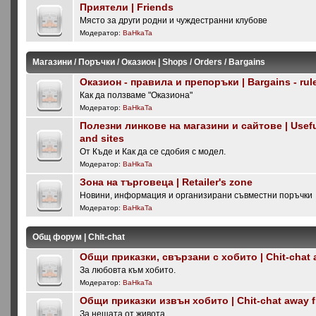
Приятели | Friends
Място за други родни и чуждестранни клубове
Модератор:
BaHkaTa
Магазини / Поръчки / Оказион | Shops / Orders / Bargains
Оказион - правила и препоръки | Bargains - rul
Как да ползваме "Оказиона"
Модератор:
BaHkaTa
Полезни линкове на магазини и сайтове | Useful
and sites
От Къде и Как да се сдобия с модел.
Модератор:
BaHkaTa
Зона на търговеца | Retailer's zone
Новини, информация и организирани съвместни поръчки
Модератор:
BaHkaTa
Общ форум | Chit-chat
Общи приказки, свързани с хобито | Chit-chat 
За любовта към хобито.
Модератор:
BaHkaTa
Общи приказки извън хобито | Chit-chat away 
За нещата от живота.