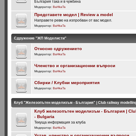
България така и в чужбина
Модератор:
BaHkaTa
Представете модел | Review a model
Направете ревю на изпробван от вас модел.
Модератор:
BaHkaTa
Сдружение "ЖП Моделисти"
Относно сдружението
Модератор:
BaHkaTa
Членство и организационни въпроси
Модератор:
BaHkaTa
Сбирки / Клубни мероприятия
Модератор:
BaHkaTa
Клуб "Железопътен моделизъм - България" | Club railway modelling 
Клуб железопътен моделизъм - България | Club
- Bulgaria
Текуща информация за клуба
Модератор:
BaHkaTa
Устав, членство и организационни въпроси