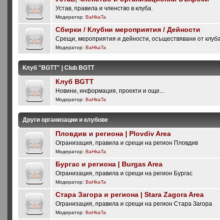
Устав, правила и членство в клуба.
Модератор:
BaHkaTa
Сбирки / Клубни мероприятия / Дейности
Срещи, мероприятия и дейности, осъществявани от клуб
Модератор:
BaHkaTa
Клуб "BGTT" | Club BGTT
Клуб BGTT
Новини, информация, проекти и още...
Модератор:
BaHkaTa
Други организации и клубове
Пловдив и региона | Plovdiv Area
Огранизация, правила и срещи на регион Пловдив
Модератор:
BaHkaTa
Бургас и региона | Burgas Area
Огранизация, правила и срещи на регион Бургас
Модератор:
BaHkaTa
Стара Загора и региона | Stara Zagora Area
Огранизация, правила и срещи на регион Стара Загора
Модератор:
BaHkaTa