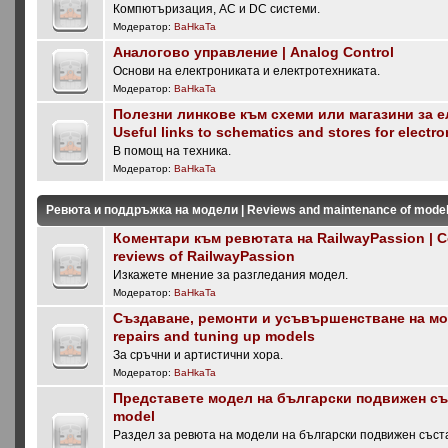
Компютъризация, AC и DC системи.
Модератор:
BaHkaTa
Аналогово управление | Analog Control
Основи на електрониката и електротехниката.
Модератор:
BaHkaTa
Полезни линкове към схеми или магазини за е
Useful links to schematics and stores for electro
В помощ на техника.
Модератор:
BaHkaTa
Ревюта и поддръжка на модели | Reviews and maintenance of mode
Коментари към ревютата на RailwayPassion | 
reviews of RailwayPassion
Изкажете мнение за разгледания модел.
Модератор:
BaHkaTa
Създаване, ремонти и усъвършенстване на мод
repairs and tuning up models
За сръчни и артистични хора.
Модератор:
BaHkaTa
Представете модел на български подвижен със
model
Раздел за ревюта на модели на български подвижен съста