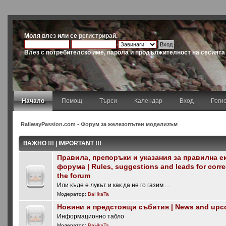
Моля
влез
или се
регистрирай
.
Влез с потребителско име, парола и продължителност на сесията
Начало
Помощ
Търси
Календар
Вход
Реги
RailwayPassion.com - Форум за железопътен моделизъм
ВАЖНО !!! | IMPORTANT !!!
Правила, препоръки и указания за правилна е
форума | Rules, suggestions and leads for corre
the forum
Или къде е лукът и как да не го газим ...
Модератор:
BaHkaTa
Новини и предстоящи събития | News and upc
Информационно табло
Модератор:
BaHkaTa