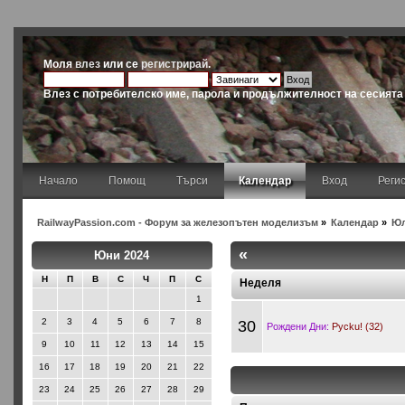
Моля
влез
или се
регистрирай
.
Влез с потребителско име, парола и продължителност на сесията
Начало
Помощ
Търси
Календар
Вход
Реги
RailwayPassion.com - Форум за железопътен моделизъм
»
Календар
»
Юл
«
Юни 2024
Н
П
В
С
Ч
П
С
Неделя
1
2
3
4
5
6
7
8
30
Рождени Дни:
Pycku! (32)
9
10
11
12
13
14
15
16
17
18
19
20
21
22
23
24
25
26
27
28
29