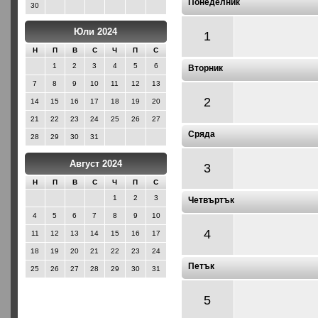
Понеделник
30
Юли 2024
1
Н
П
В
С
Ч
П
С
1
2
3
4
5
6
Вторник
7
8
9
10
11
12
13
2
14
15
16
17
18
19
20
21
22
23
24
25
26
27
Сряда
28
29
30
31
Август 2024
3
Н
П
В
С
Ч
П
С
1
2
3
Четвъртък
4
5
6
7
8
9
10
4
11
12
13
14
15
16
17
18
19
20
21
22
23
24
Петък
25
26
27
28
29
30
31
5