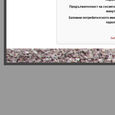
Продължителност на сесията
минут
Запомни потребителското име
парол
Заб
SMF 2.0.4
Actual