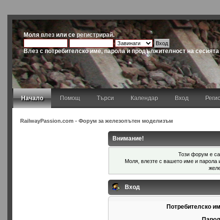
Моля
влез
или се
регистрирай
.
Влез с потребителско име, парола и продължителност на сесията
Начало
Помощ
Търси
Календар
Вход
Реги
RailwayPassion.com - Форум за железопътен моделизъм
Внимание!
Този форум е са
Моля, влезте с вашето име и парола
жел
Вход
Потребителско им
Парол