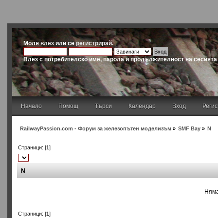
Моля
влез
или се
регистрирай
.
Влез с потребителско име, парола и продължителност на сесията
Начало
Помощ
Търси
Календар
Вход
Реги
RailwayPassion.com - Форум за железопътен моделизъм
»
SMF Bay
»
N
Страници: [
1
]
N
Няма
Страници: [
1
]