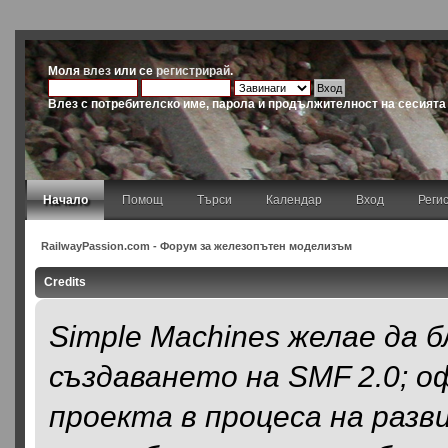
Моля
влез
или се
регистрирай
.
Влез с потребителско име, парола и продължителност на сесията
Начало
Помощ
Търси
Календар
Вход
Реги
RailwayPassion.com - Форум за железопътен моделизъм
Credits
Simple Machines желае да б
създаването на SMF 2.0; 
проекта в процеса на разв