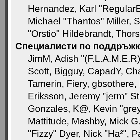
Hernandez, Karl "Regular
Michael "Thantos" Miller,
"Orstio" Hildebrandt, Thor
Специалисти по поддръжк
JimM, Adish "(F.L.A.M.E.R)"
Scott, Bigguy, CapadY, Ch
Tamerin, Fiery, gbsothere,
Eriksson, Jeremy "jerm" St
Gonzales, K@, Kevin "greyk
Mattitude, Mashby, Mick G.,
"Fizzy" Dyer, Nick "Ha²", 