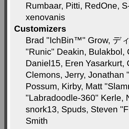
Rumbaar, Pitti, RedOne, 
xenovanis
Customizers
Brad "IchBin™" Grow, ディ
"Runic" Deakin, Bulakbol,
Daniel15, Eren Yasarkurt,
Clemons, Jerry, Jonathan "
Possum, Kirby, Matt "Sla
"Labradoodle-360" Kerle, N
snork13, Spuds, Steven "F
Smith