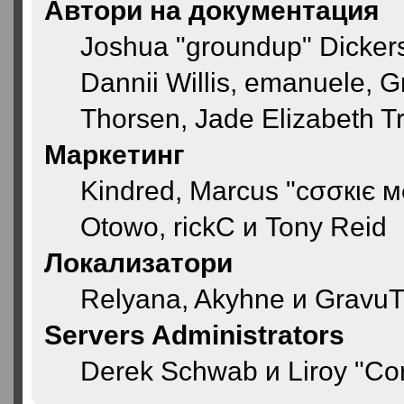
Автори на документация
Joshua "groundup" Dickerso
Dannii Willis, emanuele,
Thorsen, Jade Elizabeth T
Маркетинг
Kindred, Marcus "cσσкιє м
Otowo, rickC и Tony Reid
Локализатори
Relyana, Akyhne и GravuT
Servers Administrators
Derek Schwab и Liroy "Co