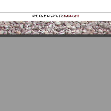
SMF Bay PRO 2.0rc7 | ©
monotiz.com
SMF 2.0.4
|
SMF © 2011
,
Simple Machines
Actualism by
Crip
XHTML
WAP2