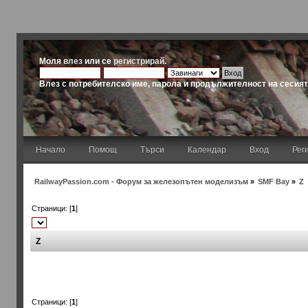
Моля
влез
или се
регистрирай
.
Влез с потребителско име, парола и продължителност на сесия
Начало
Помощ
Търси
Календар
Вход
Рег
RailwayPassion.com - Форум за железопътен моделизъм
»
SMF Bay
»
Z
Страници: [
1
]
Z
Страници: [
1
]