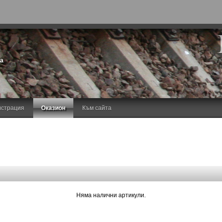
та
истрация
Оказион
Към сайта
Няма налични артикули.