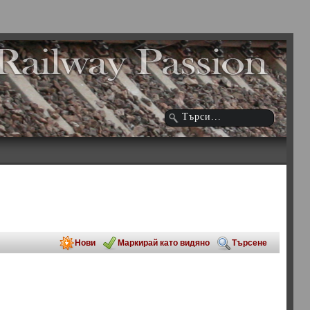
Нови
Маркирай като видяно
Търсене