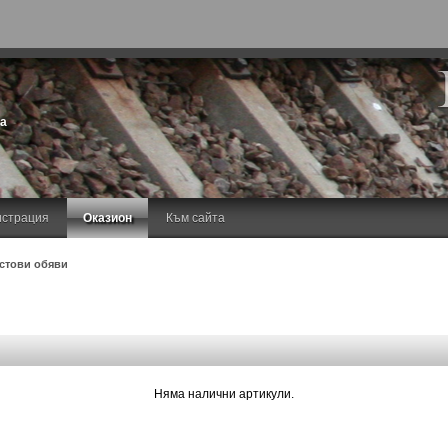
та
истрация
Оказион
Към сайта
стови обяви
Няма налични артикули.