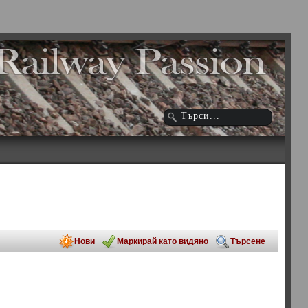
Нови
Маркирай като видяно
Търсене