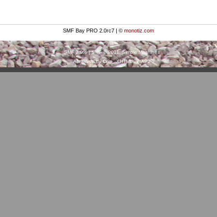
SMF Bay PRO 2.0rc7 | ©
monotiz.com
SMF 2.0.4
|
SMF © 2011
,
Simple Machines
Actualism by
Crip
XHTML
WAP2