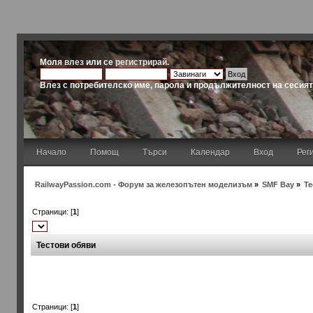
Моля
влез
или се
регистрирай
.
Влез с потребителско име, парола и продължителност на сесия
Начало
Помощ
Търси
Календар
Вход
Рег
RailwayPassion.com - Форум за железопътен моделизъм
»
SMF Bay
»
Те
Страници: [
1
]
Тестови обяви
Страници: [
1
]