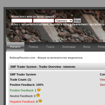
Моля
влез
или се
регистрирай
.
Влез с потребителско име, парола и продължителност на сесията
Начало
Помощ
Търси
Календар
Вход
Реги
RailwayPassion.com - Форум за железопътен моделизъм
SMF Trader System - Trader Overview - totomoto
SMF Trader System
Con
Trade Count: (1)
View
Positive Feedback: 100%
Sen
Positive Feedback:
1
Neutral Feedback: 0
Negative Feedback:
0