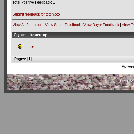
Total Positive Feedback: 1
Submit feedback for totomoto
View All Feedback
|
View Seller Feedback
|
View Buyer Feedback
|
View T
Оценка
Коментар
ок
Pages: [
1
]
Powere
SMF 2.0.4
Actual