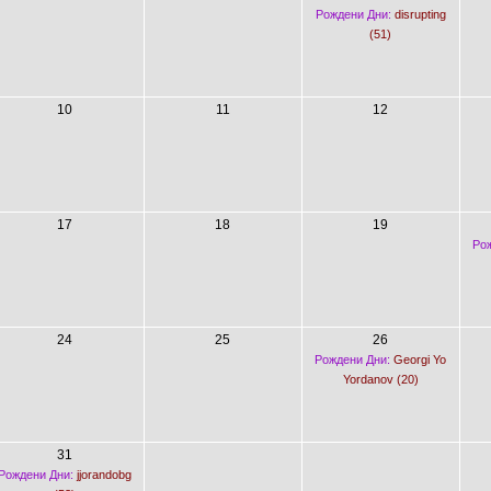
Рождени Дни:
disrupting
(51)
10
11
12
17
18
19
Рож
24
25
26
Рождени Дни:
Georgi Yo
Yordanov (20)
31
Рождени Дни:
jjorandobg