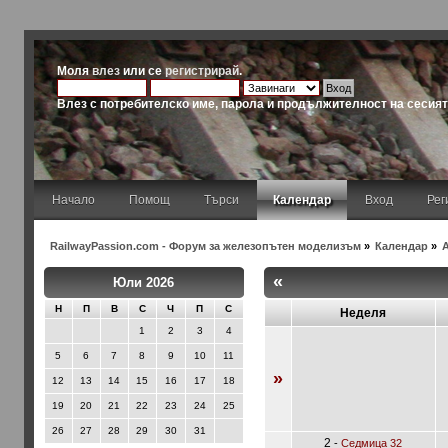
Моля
влез
или се
регистрирай
.
Влез с потребителско име, парола и продължителност на сесия
Начало
Помощ
Търси
Календар
Вход
Рег
RailwayPassion.com - Форум за железопътен моделизъм
»
Календар
»
«
Юли 2026
Н
П
В
С
Ч
П
С
Неделя
1
2
3
4
5
6
7
8
9
10
11
»
12
13
14
15
16
17
18
19
20
21
22
23
24
25
26
27
28
29
30
31
2
-
Седмица 32