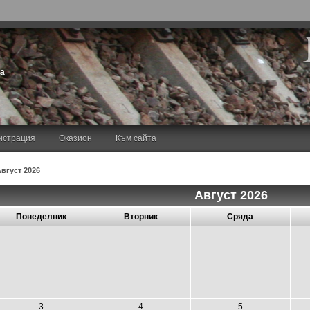
та
истрация
Оказион
Към сайта
Август 2026
Август 2026
Понеделник
Вторник
Сряда
3
4
5