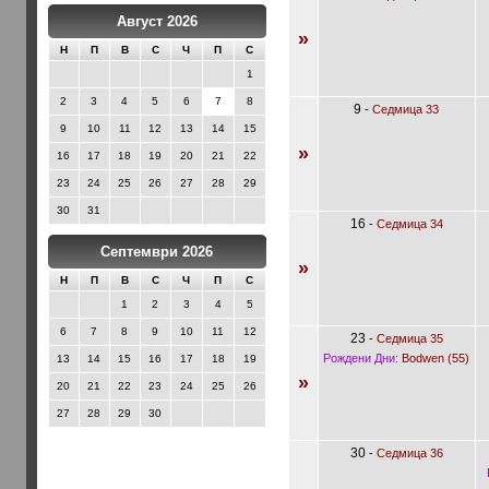
Август 2026
»
Н
П
В
С
Ч
П
С
1
2
3
4
5
6
7
8
9
-
Седмица 33
9
10
11
12
13
14
15
»
16
17
18
19
20
21
22
23
24
25
26
27
28
29
30
31
16
-
Седмица 34
Септември 2026
»
Н
П
В
С
Ч
П
С
1
2
3
4
5
6
7
8
9
10
11
12
23
-
Седмица 35
Рождени Дни:
Bodwen (55)
13
14
15
16
17
18
19
»
20
21
22
23
24
25
26
27
28
29
30
30
-
Седмица 36