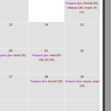
Рождени Дни:
NoHaB (66)
,
mitakata (38)
,
evgeni_85
(41)
13
14
15
20
21
22
дени Дни:
lebed (56)
Рождени Дни:
mitko359
(29)
,
D2 (69)
27
28
29
Рождени Дни:
boss67 (59)
Рождени Дни:
stoyan_angel
(45)