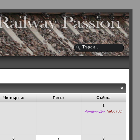
»
Четвъртък
Петък
Събота
1
Рождени Дни:
VaCo (58)
6
7
8