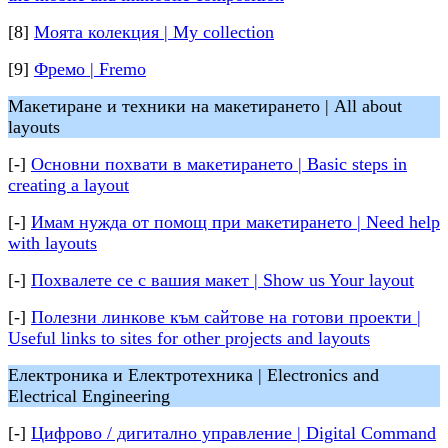
[8]
Моята колекция | My collection
[9]
Фремо | Fremo
Макетиране и техники на макетирането | All about
layouts
[-]
Основни похвати в макетирането | Basic steps in
creating a layout
[-]
Имам нужда от помощ при макетирането | Need help
with layouts
[-]
Похвалете се с вашия макет | Show us Your layout
[-]
Полезни линкове към сайтове на готови проекти |
Useful links to sites for other projects and layouts
Електроника и Електротехника | Electronics and
Electrical Engineering
[-]
Цифрово / дигитално управление | Digital Command