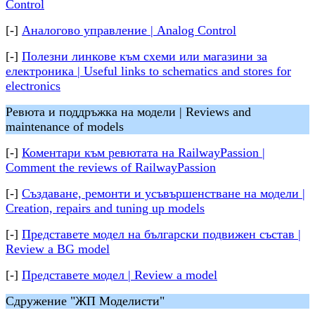
Control
[-]
Аналогово управление | Analog Control
[-]
Полезни линкове към схеми или магазини за
електроника | Useful links to schematics and stores for
electronics
Ревюта и поддръжка на модели | Reviews and
maintenance of models
[-]
Коментари към ревютата на RailwayPassion |
Comment the reviews of RailwayPassion
[-]
Създаване, ремонти и усъвършенстване на модели |
Creation, repairs and tuning up models
[-]
Представете модел на български подвижен състав |
Review a BG model
[-]
Представете модел | Review a model
Сдружение "ЖП Моделисти"