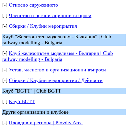
[-]
Относно сдружението
[-]
Членство и организационни въпроси
[-]
Сбирки / Клубни мероприятия
Клуб "Железопътен моделизъм - България" | Club
railway modelling - Bulgaria
[-]
Клуб железопътен моделизъм - България | Club
railway modelling - Bulgaria
[-]
Устав, членство и организационни въпроси
[-]
Сбирки / Клубни мероприятия / Дейности
Клуб "BGTT" | Club BGTT
[-]
Клуб BGTT
Други организации и клубове
[-]
Пловдив и региона | Plovdiv Area