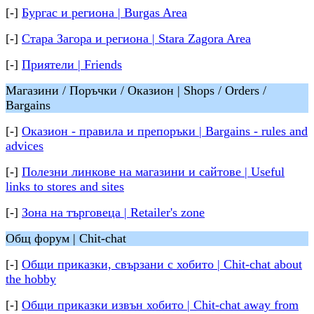
[-]
Бургас и региона | Burgas Area
[-]
Стара Загора и региона | Stara Zagora Area
[-]
Приятели | Friends
Магазини / Поръчки / Оказион | Shops / Orders /
Bargains
[-]
Оказион - правила и препоръки | Bargains - rules and
advices
[-]
Полезни линкове на магазини и сайтове | Useful
links to stores and sites
[-]
Зона на търговеца | Retailer's zone
Общ форум | Chit-chat
[-]
Общи приказки, свързани с хобито | Chit-chat about
the hobby
[-]
Общи приказки извън хобито | Chit-chat away from