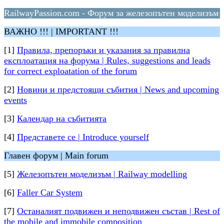
RailwayPassion.com - Форум за железопътен моделизъм
ВАЖНО !!! | IMPORTANT !!!
[1]
Правила, препоръки и указания за правилна
експлоатация на форума | Rules, suggestions and leads
for correct exploatation of the forum
[2]
Новини и предстоящи събития | News and upcoming
events
[3]
Календар на събитията
[4]
Представете се | Introduce yourself
Главен форум | Main forum
[5]
Железопътен моделизъм | Railway modelling
[6]
Faller Car System
[7]
Останалият подвижен и неподвижен състав | Rest of
the mobile and immobile composition