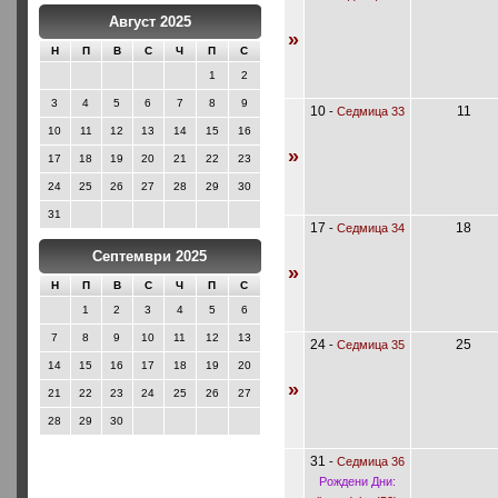
Август 2025
»
Н
П
В
С
Ч
П
С
1
2
3
4
5
6
7
8
9
10
11
-
Седмица 33
10
11
12
13
14
15
16
»
17
18
19
20
21
22
23
24
25
26
27
28
29
30
31
17
18
-
Седмица 34
Септември 2025
»
Н
П
В
С
Ч
П
С
1
2
3
4
5
6
7
8
9
10
11
12
13
24
25
-
Седмица 35
14
15
16
17
18
19
20
»
21
22
23
24
25
26
27
28
29
30
31
-
Седмица 36
Рождени Дни: