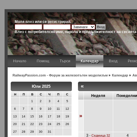
Моля
влез
или се
регистрирай
.
Влез с потребителско име, парола и продължителност на сесията
Начало
Помощ
Търси
Календар
Вход
Реги
RailwayPassion.com - Форум за железопътен моделизъм
»
Календар
»
Ав
«
Юли 2025
Н
П
В
С
Ч
П
С
Неделя
Понеделни
1
2
3
4
5
6
7
8
9
10
11
12
»
13
14
15
16
17
18
19
20
21
22
23
24
25
26
27
28
29
30
31
3
4
-
Седмица 32