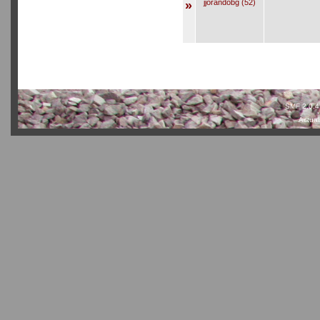
jjorandobg (52)
»
SMF 2.0.4
Actual