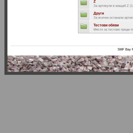
Z
За артикули в мащаб Z (1
Други
За всички останали артик
Тестови обяви
Място за тестове преди п
SMF Bay P
SMF 2.0.4
Actual