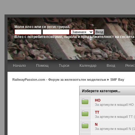
Моля
влез
или се
регистрирай
.
Влез с потребителско име, парола и продължителност на сесията
Начало
Помощ
Търси
Календар
Вход
Реги
RailwayPassion.com - Форум за железопътен моделизъм
»
SMF Bay
Изберете категория...
HO
За артикули в мащаб HO (
TT
За артикули в мащаб TT (
N
За артикули в мащаб N (1