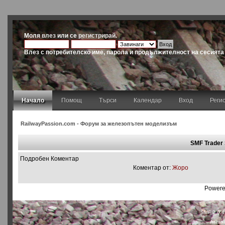
Моля
влез
или се
регистрирай
.
Влез с потребителско име, парола и продължителност на сесията
Начало
Помощ
Търси
Календар
Вход
Реги
RailwayPassion.com - Форум за железопътен моделизъм
SMF Trader
Подробен Коментар
Коментар от:
Жоро
Powere
SMF 2.0.4
Actual