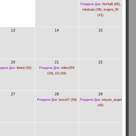
Рождени Дни:
NoHaB (66)
,
mitakata (38)
,
evgeni_85
(41)
13
14
15
20
21
22
дени Дни:
lebed (56)
Рождени Дни:
mitko359
(29)
,
D2 (69)
27
28
29
Рождени Дни:
boss67 (59)
Рождени Дни:
stoyan_angel
(45)