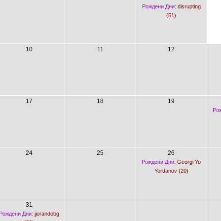
Рождени Дни:
disrupting
(51)
10
11
12
17
18
19
Рож
24
25
26
Рождени Дни:
Georgi Yo
Yordanov (20)
31
Рождени Дни:
jjorandobg