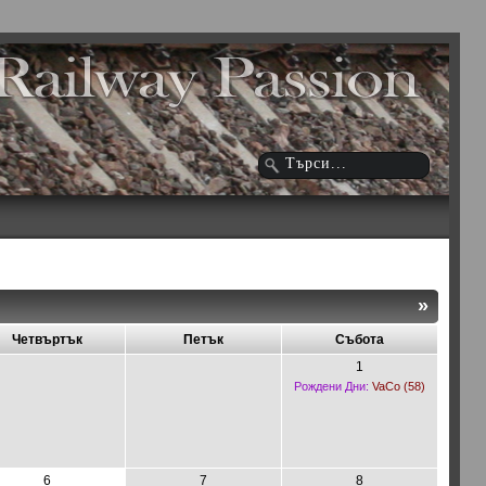
»
Четвъртък
Петък
Събота
1
Рождени Дни:
VaCo (58)
6
7
8