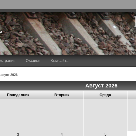
та
истрация
Оказион
Към сайта
Август 2026
Август 2026
Понеделник
Вторник
Сряда
3
4
5