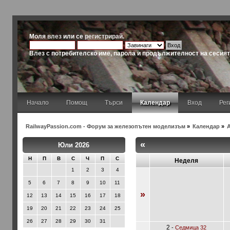
Моля
влез
или се
регистрирай
.
Влез с потребителско име, парола и продължителност на сесия
Начало
Помощ
Търси
Календар
Вход
Рег
RailwayPassion.com - Форум за железопътен моделизъм
»
Календар
»
«
Юли 2026
Н
П
В
С
Ч
П
С
Неделя
1
2
3
4
5
6
7
8
9
10
11
»
12
13
14
15
16
17
18
19
20
21
22
23
24
25
26
27
28
29
30
31
2
-
Седмица 32