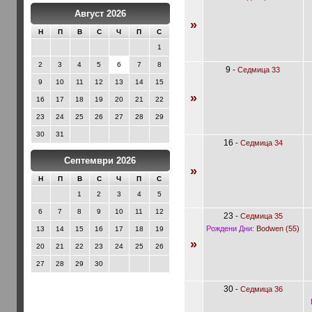
Август 2026
»
Н
П
В
С
Ч
П
С
1
2
3
4
5
6
7
8
9
-
Седмица 33
9
10
11
12
13
14
15
»
16
17
18
19
20
21
22
23
24
25
26
27
28
29
30
31
16
-
Седмица 34
Септември 2026
»
Н
П
В
С
Ч
П
С
1
2
3
4
5
6
7
8
9
10
11
12
23
-
Седмица 35
Рождени Дни:
Bodwen (55)
13
14
15
16
17
18
19
»
20
21
22
23
24
25
26
27
28
29
30
30
-
Седмица 36