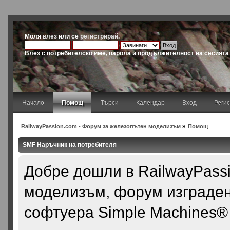
Моля
влез
или се
регистрирай
.
Влез с потребителско име, парола и продължителност на сесията
Начало
Помощ
Търси
Календар
Вход
Реги
RailwayPassion.com - Форум за железопътен моделизъм
»
Помощ
SMF Наръчник на потребителя
Добре дошли в RailwayPass
моделизъм, форум изграден
софтуера Simple Machines®