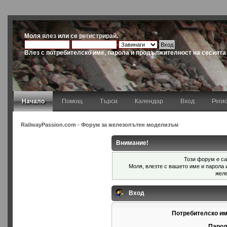
Моля
влез
или се
регистрирай
.
Влез с потребителско име, парола и продължителност на сесията
Начало
Помощ
Търси
Календар
Вход
Реги
RailwayPassion.com - Форум за железопътен моделизъм
Внимание!
Този форум е са
Моля, влезте с вашето име и парола
жел
Вход
Потребителско им
Парол