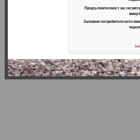
Продължителност на сесията
минут
Запомни потребителското име
парол
Заб
SMF 2.0.4
Actual