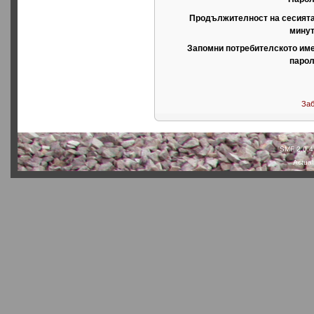
Продължителност на сесията
минут
Запомни потребителското име
парол
Заб
SMF 2.0.4
Actual