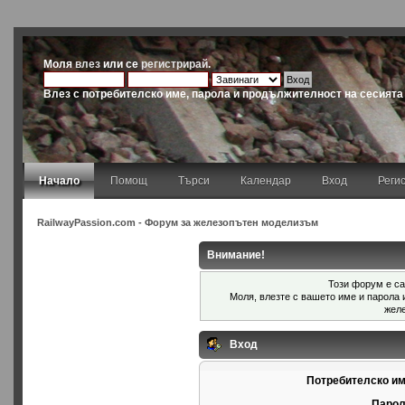
Моля
влез
или се
регистрирай
.
Влез с потребителско име, парола и продължителност на сесията
Начало
Помощ
Търси
Календар
Вход
Реги
RailwayPassion.com - Форум за железопътен моделизъм
Внимание!
Този форум е са
Моля, влезте с вашето име и парола
жел
Вход
Потребителско им
Парол