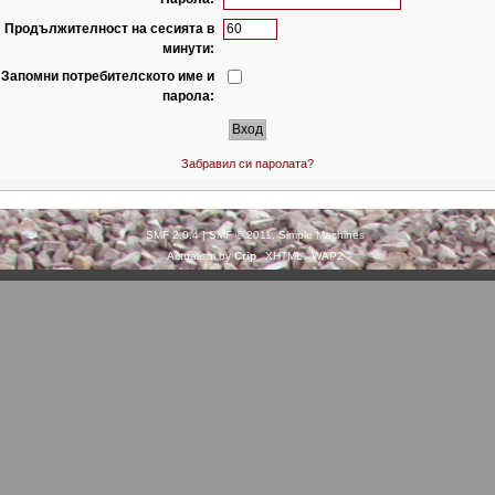
Продължителност на сесията в
минути:
Запомни потребителското име и
парола:
Забравил си паролата?
SMF 2.0.4
|
SMF © 2011
,
Simple Machines
Actualism by
Crip
XHTML
WAP2