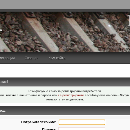
та
истрация
Оказион
Към сайта
ние!
Този форум е само за регистрирани потребители.
ля, влезте с вашето име и парола или
се регистрирайте
в RailwayPassion.com - Форум
железопътен моделизъм.
ход
Потребителско име:
Парола: