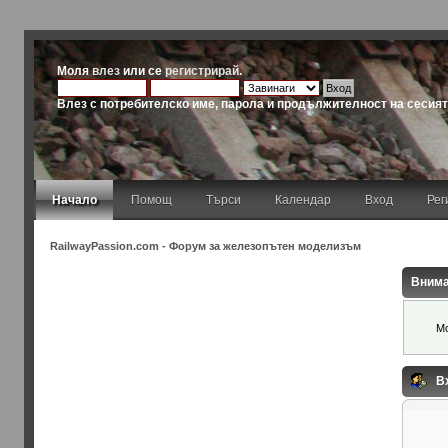
Моля
влез
или се
регистрирай
.
Влез с потребителско име, парола и продължителност на сесия
Начало
Помощ
Търси
Календар
Вход
Рег
RailwayPassion.com - Форум за железопътен моделизъм
Внима
Мо
В