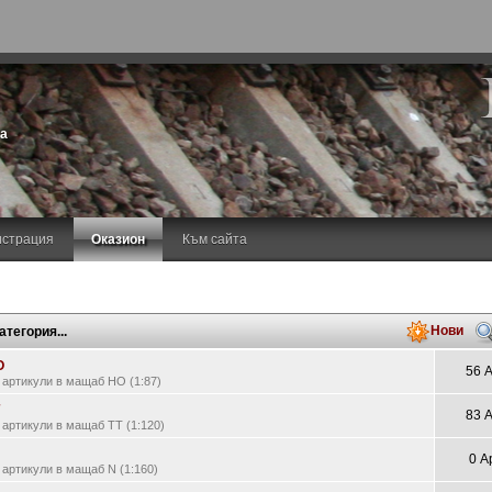
та
истрация
Оказион
Към сайта
Нови
атегория...
O
56 
 артикули в мащаб HO (1:87)
83 
 артикули в мащаб TT (1:120)
0 А
 артикули в мащаб N (1:160)