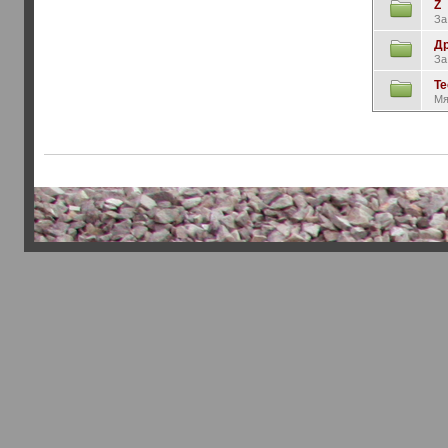
Z
За
Др
За
Те
Мя