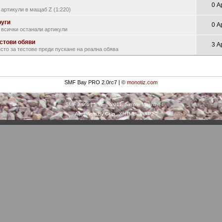
0 А
 артикули в мащаб Z (1:220)
уги
0 А
 всички останали артикули
стови обяви
3 А
сто за тестове преди пускане на реална обява
SMF Bay PRO 2.0rc7 | ©
monotiz.com
SMF 2.0.4
|
SMF © 2011
,
Simple Machines
Actualism by
Crip
XHTML
WAP2