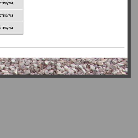
ртикули
ртикули
ртикули