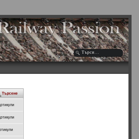
Търсене
Артикули
Артикули
ртикули