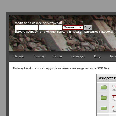
Моля
влез
или се
регистрирай
.
Влез с потребителско име, парола и продължителност на сесия
Начало
Помощ
Търси
Календар
Вход
Рег
RailwayPassion.com - Форум за железопътен моделизъм
»
SMF Bay
Изберете к
H
За
TT
За
N
За