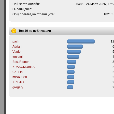
Най-често онлайн:
6486 - 24 Март 2026, 17:5
Онлайн днес:
Общ преглед на страниците:
18216
Топ 10 по публикации
pach
1
Adrian
Vlado
toniemi
Best Ripper
KRAKOMOBILA
CaLLlo
mitko0888
XRISTO
gregary