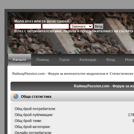
Моля
влез
или се
регистрирай
.
Влез с потребителско име, парола и продължителност на сесията
Начало
Помощ
Търси
Календар
Вход
Реги
RailwayPassion.com - Форум за железопътен моделизъм
»
Статистически
RailwayPassion.com - Форум за 
Обща статистика
Общ брой потребители:
Общ брой публикации:
17
Общ брой теми:
Общ брой категории:
Онлайн потребители: