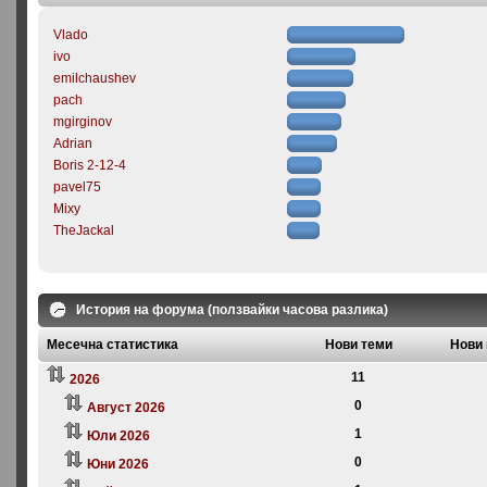
Vlado
ivo
emilchaushev
pach
mgirginov
Adrian
Boris 2-12-4
pavel75
Mixy
TheJackal
История на форума (ползвайки часова разлика)
Месечна статистика
Нови теми
Нови
11
2026
0
Август 2026
1
Юли 2026
0
Юни 2026