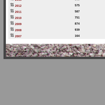
575
2012
587
2011
751
2010
874
2009
939
2008
164
2007
SMF 2.0.4
Actual