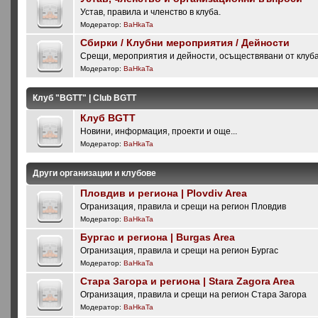
Устав, правила и членство в клуба.
Модератор:
BaHkaTa
Сбирки / Клубни мероприятия / Дейности
Срещи, мероприятия и дейности, осъществявани от клуб
Модератор:
BaHkaTa
Клуб "BGTT" | Club BGTT
Клуб BGTT
Новини, информация, проекти и още...
Модератор:
BaHkaTa
Други организации и клубове
Пловдив и региона | Plovdiv Area
Огранизация, правила и срещи на регион Пловдив
Модератор:
BaHkaTa
Бургас и региона | Burgas Area
Огранизация, правила и срещи на регион Бургас
Модератор:
BaHkaTa
Стара Загора и региона | Stara Zagora Area
Огранизация, правила и срещи на регион Стара Загора
Модератор:
BaHkaTa