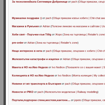
За теснолинейката Септември-Добринище
от
pach
(
Общи приказки, свърза
Музикални поздрави :)
от
pach
(
Общи приказки извън хобито | Chit-chat aw
Магазини в Румъния
от
Adrian
(
Полезни линкове на магазини и сайтове | Usefu
Хоби свят - Поръчки към Tillig
от
Жоро
(
Зона на търговеца | Retailer's zone
pre-order
от
Adrian
(
Зона на търговеца | Retailer's zone
)
Нещо интересно в нета
от
pach
(
Общи приказки, свързани с хобито | Chit-ch
Железопътни катастрофи и изцепки
от
Adrian
(
Общи приказки, свързани с х
Макета в НО на Иво Недков
от
Ivo Nedkov
(
Похвалете се с вашия макет | S
Колекцията в НО на Иво Недков
от
Ivo Nedkov
(
Моята колекция | My collect
Новини от жп транспорта в България
от
pach
(
Общи приказки, свързани с 
Новости от PIKO
от
pach
(
Железопътен моделизъм | Railway modelling
)
Портали,подпорни стени,мостове,кантони....
от
jopeto
(
Общи приказки, свъ