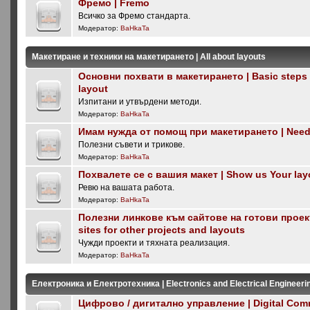
Фремо | Fremo
Всичко за Фремо стандарта.
Модератор:
BaHkaTa
Макетиране и техники на макетирането | All about layouts
Основни похвати в макетирането | Basic steps i
layout
Изпитани и утвърдени методи.
Модератор:
BaHkaTa
Имам нужда от помощ при макетирането | Need 
Полезни съвети и трикове.
Модератор:
BaHkaTa
Похвалете се с вашия макет | Show us Your lay
Ревю на вашата работа.
Модератор:
BaHkaTa
Полезни линкове към сайтове на готови проекти
sites for other projects and layouts
Чужди проекти и тяхната реализация.
Модератор:
BaHkaTa
Електроника и Електротехника | Electronics and Electrical Engineeri
Цифрово / дигитално управление | Digital Com