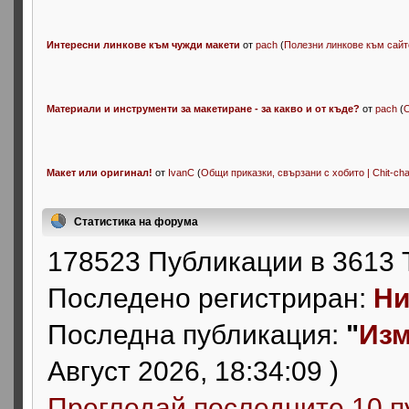
Интересни линкове към чужди макети
от
pach
(
Полезни линкове към сайтове
Материали и инструменти за макетиране - за какво и от къде?
от
pach
(
О
Макет или оригинал!
от
IvanC
(
Общи приказки, свързани с хобито | Chit-cha
Статистика на форума
178523 Публикации в 3613 
Последено регистриран:
Ни
Последна публикация:
"
Изм
Август 2026, 18:34:09 )
Прегледай последните 10 п