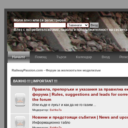
Моля
влез
или се
регистрирай
.
Влез с потребителско име, парола и продължителност на сесията
Начало
Помощ
Търси
Календар
Вход
Реги
RailwayPassion.com - Форум за железопътен моделизъм
ВАЖНО !!! | IMPORTANT !!!
Правила, препоръки и указания за правилна е
форума | Rules, suggestions and leads for corre
the forum
Или къде е лукът и как да не го газим ...
Модератор:
BaHkaTa
Новини и предстоящи събития | News and upc
Информационно табло
Модератор:
BaHkaTa