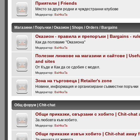
Приятели | Friends
Място за други родни и чуждестранни клубове
Модератор:
BaHkaTa
Магазини / Поръчки / Оказион | Shops / Orders / Bargains
Оказион - правила и препоръки | Bargains - rul
Как да ползваме "Оказиона"
Модератор:
BaHkaTa
Полезни линкове на магазини и сайтове | Useful
and sites
От Къде и Как да се сдобия с модел.
Модератор:
BaHkaTa
Зона на търговеца | Retailer's zone
Новини, информация и организирани съвместни поръчки
Модератор:
BaHkaTa
Общ форум | Chit-chat
Общи приказки, свързани с хобито | Chit-chat 
За любовта към хобито.
Модератор:
BaHkaTa
Общи приказки извън хобито | Chit-chat away 
За нещата от живота.