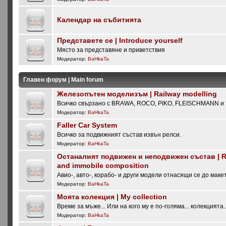
Календар на събитията
Представете се | Introduce yourself
Място за представяне и приветствия
Модератор:
BaHkaTa
Главен форум | Main forum
Железопътен моделизъм | Railway modelling
Всичко свързано с BRAWA, ROCO, PIKO, FLEISCHMANN и т
Модератор:
BaHkaTa
Faller Car System
Всичко за подвижният състав извън релси.
Модератор:
BaHkaTa
Останалият подвижен и неподвижен състав | Re
and immobile composition
Авио-, авто-, корабо- и други модели отнасящи се до маке
Модератор:
BaHkaTa
Моята колекция | My collection
Време за мъже... Или на кого му е по-голяма... колекцията..
Модератор:
BaHkaTa