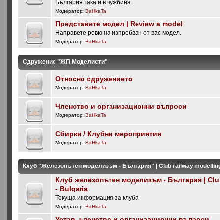
България така и в чужбина
Модератор:
BaHkaTa
Представете модел | Review a model
Направете ревю на изпробван от вас модел.
Модератор:
BaHkaTa
Сдружение "ЖП Моделисти"
Относно сдружението
Модератор:
BaHkaTa
Членство и организационни въпроси
Модератор:
BaHkaTa
Сбирки / Клубни мероприятия
Модератор:
BaHkaTa
Клуб "Железопътен моделизъм - България" | Club railway modelling 
Клуб железопътен моделизъм - България | Club
- Bulgaria
Текуща информация за клуба
Модератор:
BaHkaTa
Устав, членство и организационни въпроси