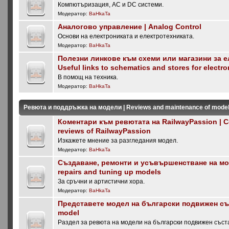
Компютъризация, AC и DC системи.
Модератор:
BaHkaTa
Аналогово управление | Analog Control
Основи на електрониката и електротехниката.
Модератор:
BaHkaTa
Полезни линкове към схеми или магазини за е
Useful links to schematics and stores for electro
В помощ на техника.
Модератор:
BaHkaTa
Ревюта и поддръжка на модели | Reviews and maintenance of mode
Коментари към ревютата на RailwayPassion | 
reviews of RailwayPassion
Изкажете мнение за разгледания модел.
Модератор:
BaHkaTa
Създаване, ремонти и усъвършенстване на мод
repairs and tuning up models
За сръчни и артистични хора.
Модератор:
BaHkaTa
Представете модел на български подвижен със
model
Раздел за ревюта на модели на български подвижен съста