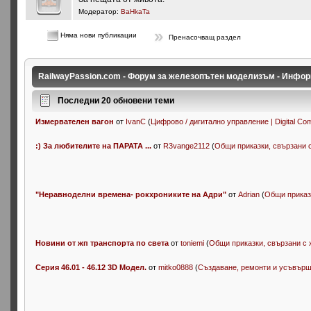
Модератор:
BaHkaTa
Няма нови публикации
Пренасочващ раздел
RailwayPassion.com - Форум за железопътен моделизъм - Инфор
Последни 20 обновени теми
Измервателен вагон
от
IvanC
(
Цифрово / дигитално управление | Digital Co
:) За любителите на ПАРАТА ...
от
R3vange2112
(
Общи приказки, свързани с 
"Неравноделни времена- рокхрониките на Адри"
от
Adrian
(
Общи приказк
Новини от жп транспорта по света
от
toniemi
(
Общи приказки, свързани с хо
Серия 46.01 - 46.12 3D Модел.
от
mitko0888
(
Създаване, ремонти и усъвършен