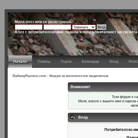
Моля
влез
или се
регистрирай
.
Влез с потребителско име, парола и продължителност на сесията
Начало
Помощ
Търси
Календар
Вход
Реги
RailwayPassion.com - Форум за железопътен моделизъм
Внимание!
Този форум е са
Моля, влезте с вашето име и парола
жел
Вход
Потребителско им
Парол