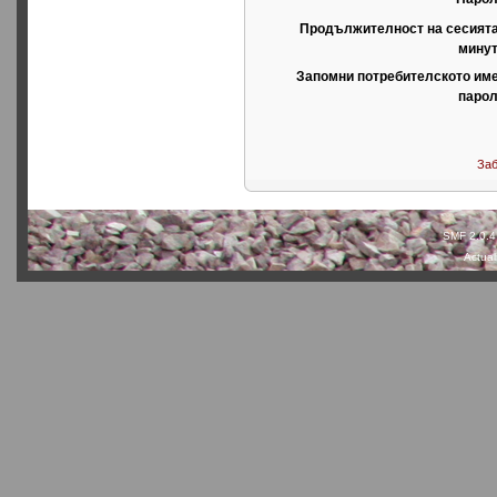
Продължителност на сесията
минут
Запомни потребителското име
парол
Заб
SMF 2.0.4
Actual