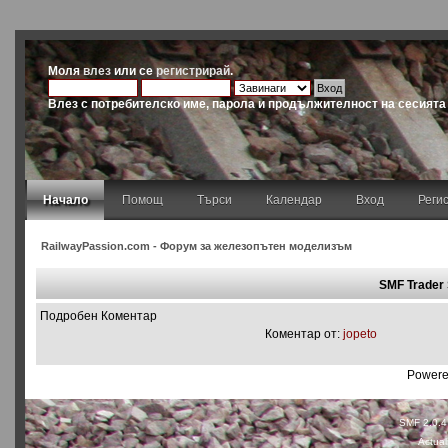
Моля
влез
или се
регистрирай
.
Влез с потребителско име, парола и продължителност на сесията
Начало
Помощ
Търси
Календар
Вход
Реги
RailwayPassion.com - Форум за железопътен моделизъм
SMF Trader
Подробен Коментар
Коментар от:
jopeto
Powere
SMF 2.0.4
Actual