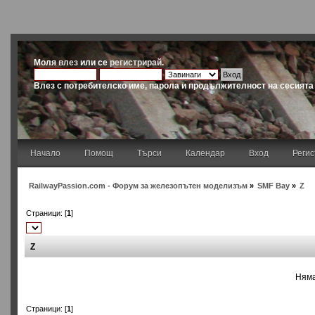
Моля
влез
или се
регистрирай
.
Влез с потребителско име, парола и продължителност на сесията
Начало
Помощ
Търси
Календар
Вход
Реги
RailwayPassion.com - Форум за железопътен моделизъм
»
SMF Bay
»
Z
Страници: [
1
]
Z
Няма
Страници: [
1
]