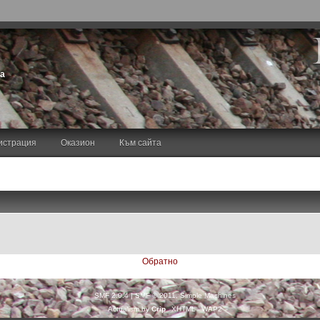
та
истрация
Оказион
Към сайта
Обратно
SMF 2.0.4
|
SMF © 2011
,
Simple Machines
Actualism by
Crip
XHTML
WAP2