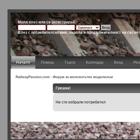
Моля
влез
или се
регистрирай
.
Влез с потребителско име, парола и продължителност на сесия
Начало
Помощ
Търси
Календар
Вход
Рег
RailwayPassion.com - Форум за железопътен моделизъм
Грешка!
Не сте избрали потребител