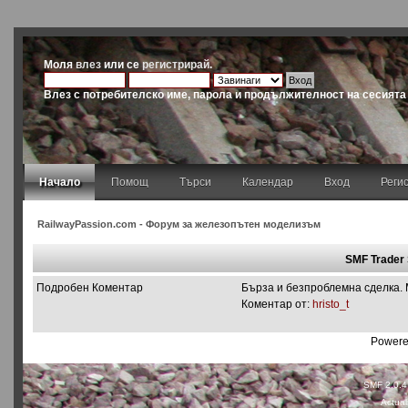
Моля
влез
или се
регистрирай
.
Влез с потребителско име, парола и продължителност на сесията
Начало
Помощ
Търси
Календар
Вход
Реги
RailwayPassion.com - Форум за железопътен моделизъм
SMF Trader
Подробен Коментар
Бърза и безпроблемна сделка. 
Коментар от:
hristo_t
Powere
SMF 2.0.4
Actual