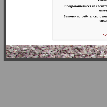
Продължителност на сесията
минут
Запомни потребителското име
парол
Заб
SMF 2.0.4
Actual