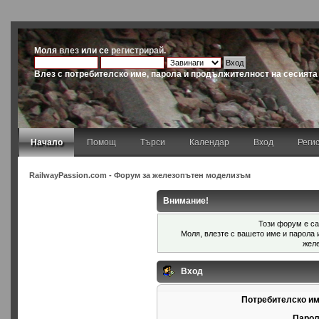
Моля
влез
или се
регистрирай
.
Влез с потребителско име, парола и продължителност на сесията
Начало
Помощ
Търси
Календар
Вход
Реги
RailwayPassion.com - Форум за железопътен моделизъм
Внимание!
Този форум е са
Моля, влезте с вашето име и парола
жел
Вход
Потребителско им
Парол