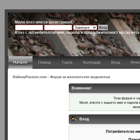
Моля
влез
или се
регистрирай
.
Влез с потребителско име, парола и продължителност на сесията
Начало
Помощ
Търси
Календар
Вход
Реги
RailwayPassion.com - Форум за железопътен моделизъм
Внимание!
Този форум е са
Моля, влезте с вашето име и парола
жел
Вход
Потребителско им
Парол