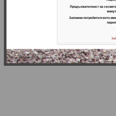
Продължителност на сесията
минут
Запомни потребителското име
парол
Заб
SMF 2.0.4
Actual