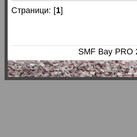
Страници: [
1
]
SMF Bay PRO 2
SMF 2.0.4
Actual