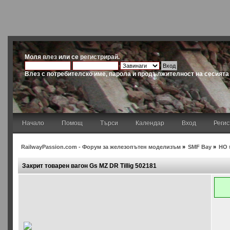
Моля
влез
или се
регистрирай
.
Влез с потребителско име, парола и продължителност на сесията
Начало
Помощ
Търси
Календар
Вход
Реги
RailwayPassion.com - Форум за железопътен моделизъм
»
SMF Bay
»
HO
Закрит товарен вагон Gs MZ DR Tillig 502181