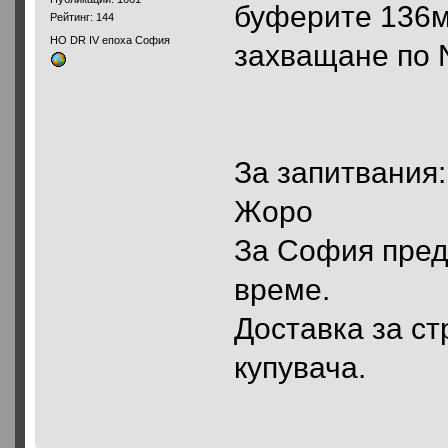
буферите 136мм
Рейтинг: 144
HO DR IV епоха София
захващане по 
За запитвания:
Жоро
За София пред
време.
Доставка за ст
купувача.