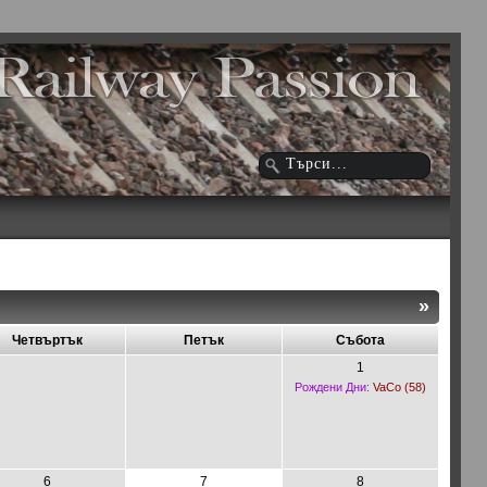
»
Четвъртък
Петък
Събота
1
Рождени Дни:
VaCo (58)
6
7
8