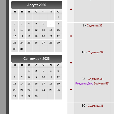
Август 2026
»
Н
П
В
С
Ч
П
С
1
2
3
4
5
6
7
8
9
-
Седмица 33
9
10
11
12
13
14
15
»
16
17
18
19
20
21
22
23
24
25
26
27
28
29
30
31
16
-
Седмица 34
Септември 2026
»
Н
П
В
С
Ч
П
С
1
2
3
4
5
6
7
8
9
10
11
12
23
-
Седмица 35
Рождени Дни:
Bodwen (55)
13
14
15
16
17
18
19
»
20
21
22
23
24
25
26
27
28
29
30
30
-
Седмица 36