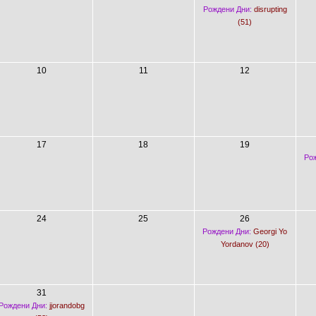
Рождени Дни:
disrupting
(51)
10
11
12
17
18
19
Рож
24
25
26
Рождени Дни:
Georgi Yo
Yordanov (20)
31
Рождени Дни:
jjorandobg