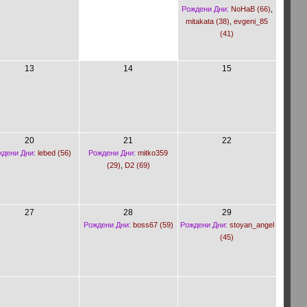
Рождени Дни:
NoHaB (66)
,
mitakata (38)
,
evgeni_85
(41)
13
14
15
20
21
22
дени Дни:
lebed (56)
Рождени Дни:
mitko359
(29)
,
D2 (69)
27
28
29
Рождени Дни:
boss67 (59)
Рождени Дни:
stoyan_angel
(45)