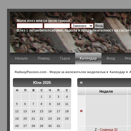
Моля
влез
или се
регистрирай
.
Влез с потребителско име, парола и продължителност на сесия
Начало
Помощ
Търси
Календар
Вход
Рег
RailwayPassion.com - Форум за железопътен моделизъм
»
Календар
»
«
Юли 2026
Н
П
В
С
Ч
П
С
Неделя
1
2
3
4
5
6
7
8
9
10
11
»
12
13
14
15
16
17
18
19
20
21
22
23
24
25
26
27
28
29
30
31
2
-
Седмица 32