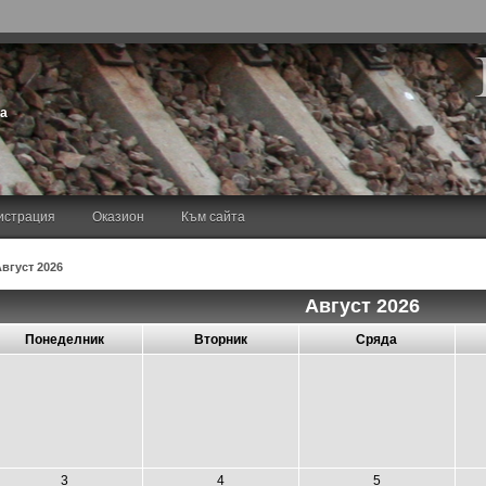
та
истрация
Оказион
Към сайта
Август 2026
Август 2026
Понеделник
Вторник
Сряда
3
4
5