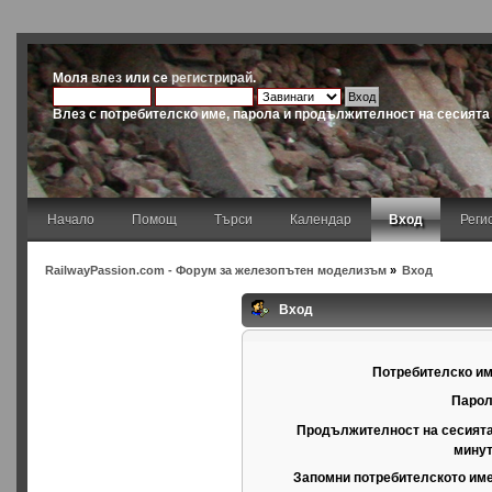
Моля
влез
или се
регистрирай
.
Влез с потребителско име, парола и продължителност на сесията
Начало
Помощ
Търси
Календар
Вход
Реги
RailwayPassion.com - Форум за железопътен моделизъм
»
Вход
Вход
Потребителско им
Парол
Продължителност на сесията
минут
Запомни потребителското име