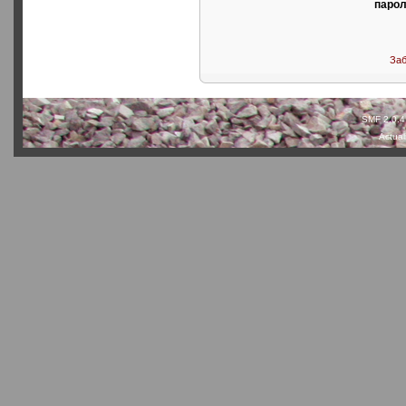
парол
Заб
SMF 2.0.4
Actual