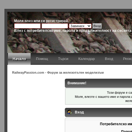
Моля
влез
или се
регистрирай
.
Влез с потребителско име, парола и продължителност на сесията
Начало
Помощ
Търси
Календар
Вход
Реги
RailwayPassion.com - Форум за железопътен моделизъм
Внимание!
Този форум е са
Моля, влезте с вашето име и парола
жел
Вход
Потребителско им
Парол