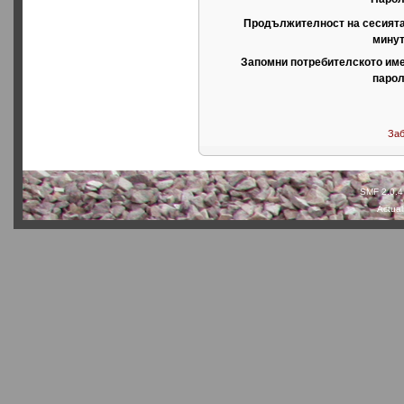
Продължителност на сесията
минут
Запомни потребителското име
парол
Заб
SMF 2.0.4
Actual