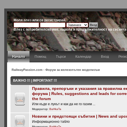
Моля
влез
или се
регистрирай
.
Влез с потребителско име, парола и продължителност на сесията
Начало
Помощ
Търси
Календар
Вход
Реги
RailwayPassion.com - Форум за железопътен моделизъм
ВАЖНО !!! | IMPORTANT !!!
Правила, препоръки и указания за правилна е
форума | Rules, suggestions and leads for corre
the forum
Или къде е лукът и как да не го газим ...
Модератор:
BaHkaTa
Новини и предстоящи събития | News and upc
Информационно табло
Модератор:
BaHkaTa