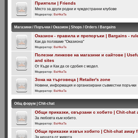
Приятели | Friends
Място за други родни и чуждестранни клубове
Модератор:
BaHkaTa
Магазини / Поръчки / Оказион | Shops / Orders / Bargains
Оказион - правила и препоръки | Bargains - rul
Как да ползваме "Оказиона"
Модератор:
BaHkaTa
Полезни линкове на магазини и сайтове | Useful
and sites
От Къде и Как да се сдобия с модел.
Модератор:
BaHkaTa
Зона на търговеца | Retailer's zone
Новини, информация и организирани съвместни поръчки
Модератор:
BaHkaTa
Общ форум | Chit-chat
Общи приказки, свързани с хобито | Chit-chat 
За любовта към хобито.
Модератор:
BaHkaTa
Общи приказки извън хобито | Chit-chat away 
За нещата от живота.