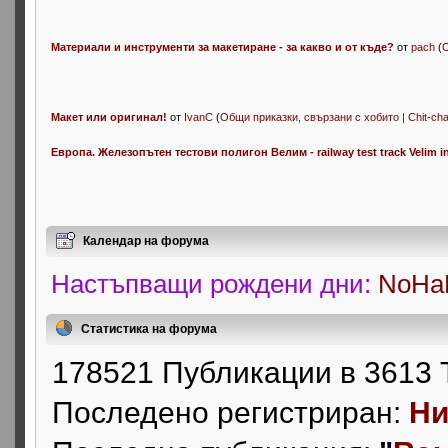
Материали и инструменти за макетиране - за какво и от къде?
от
pach
(
О
Макет или оригинал!
от
IvanC
(
Общи приказки, свързани с хобито | Chit-cha
Eвропа. Железопътен тестови полигон Велим - railway test track Velim i
Календар на форума
Настъпващи рождени дни:
NoHaB
Статистика на форума
178521 Публикации в 3613 
Последено регистриран:
Ни