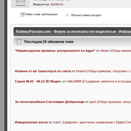
Модератор:
BaHkaTa
Няма нови публикации
Пренасочващ раздел
RailwayPassion.com - Форум за железопътен моделизъм - Инфор
Последни 20 обновени теми
"Неравноделни времена- рокхрониките на Адри"
от
Adrian
(
Общи приказк
Новини от жп транспорта по света
от
toniemi
(
Общи приказки, свързани с хо
Серия 46.01 - 46.12 3D Модел.
от
mitko0888
(
Създаване, ремонти и усъвършен
За теснолинейката Септември-Добринище
от
pach
(
Общи приказки, свърза
Измервателен вагон
от
IvanC
(
Цифрово / дигитално управление | Digital Co