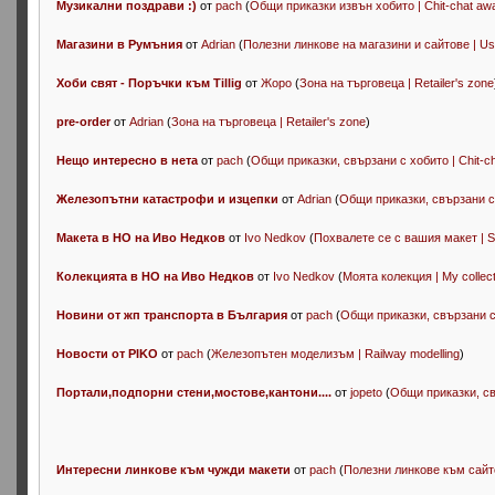
Музикални поздрави :)
от
pach
(
Общи приказки извън хобито | Chit-chat aw
Магазини в Румъния
от
Adrian
(
Полезни линкове на магазини и сайтове | Usefu
Хоби свят - Поръчки към Tillig
от
Жоро
(
Зона на търговеца | Retailer's zone
pre-order
от
Adrian
(
Зона на търговеца | Retailer's zone
)
Нещо интересно в нета
от
pach
(
Общи приказки, свързани с хобито | Chit-ch
Железопътни катастрофи и изцепки
от
Adrian
(
Общи приказки, свързани с х
Макета в НО на Иво Недков
от
Ivo Nedkov
(
Похвалете се с вашия макет | S
Колекцията в НО на Иво Недков
от
Ivo Nedkov
(
Моята колекция | My collect
Новини от жп транспорта в България
от
pach
(
Общи приказки, свързани с 
Новости от PIKO
от
pach
(
Железопътен моделизъм | Railway modelling
)
Портали,подпорни стени,мостове,кантони....
от
jopeto
(
Общи приказки, свъ
Интересни линкове към чужди макети
от
pach
(
Полезни линкове към сайтове