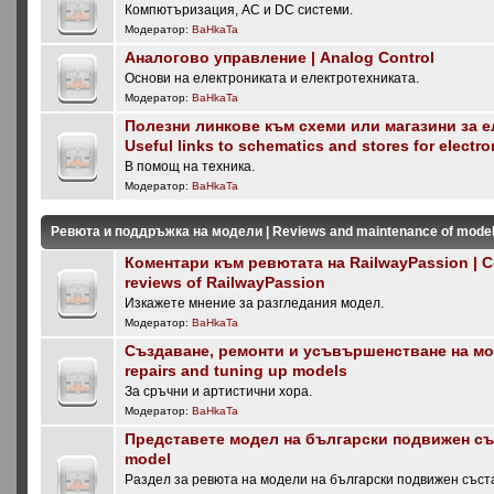
Компютъризация, AC и DC системи.
Модератор:
BaHkaTa
Аналогово управление | Analog Control
Основи на електрониката и електротехниката.
Модератор:
BaHkaTa
Полезни линкове към схеми или магазини за е
Useful links to schematics and stores for electro
В помощ на техника.
Модератор:
BaHkaTa
Ревюта и поддръжка на модели | Reviews and maintenance of mode
Коментари към ревютата на RailwayPassion | 
reviews of RailwayPassion
Изкажете мнение за разгледания модел.
Модератор:
BaHkaTa
Създаване, ремонти и усъвършенстване на мод
repairs and tuning up models
За сръчни и артистични хора.
Модератор:
BaHkaTa
Представете модел на български подвижен със
model
Раздел за ревюта на модели на български подвижен съста