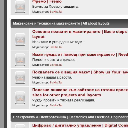
Фремо | Fremo
Всичко за Фремо стандарта.
Модератор:
BaHkaTa
Макетиране и техники на макетирането | All about layouts
Основни похвати в макетирането | Basic steps i
layout
Изпитани и утвърдени методи.
Модератор:
BaHkaTa
Имам нужда от помощ при макетирането | Need 
Полезни съвети и трикове.
Модератор:
BaHkaTa
Похвалете се с вашия макет | Show us Your lay
Ревю на вашата работа.
Модератор:
BaHkaTa
Полезни линкове към сайтове на готови проекти
sites for other projects and layouts
Чужди проекти и тяхната реализация.
Модератор:
BaHkaTa
Електроника и Електротехника | Electronics and Electrical Engineeri
Цифрово / дигитално управление | Digital Com