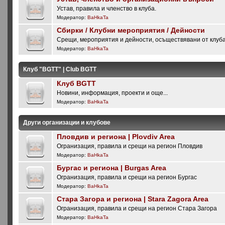
Устав, правила и членство в клуба.
Модератор:
BaHkaTa
Сбирки / Клубни мероприятия / Дейности
Срещи, мероприятия и дейности, осъществявани от клуб
Модератор:
BaHkaTa
Клуб "BGTT" | Club BGTT
Клуб BGTT
Новини, информация, проекти и още...
Модератор:
BaHkaTa
Други организации и клубове
Пловдив и региона | Plovdiv Area
Огранизация, правила и срещи на регион Пловдив
Модератор:
BaHkaTa
Бургас и региона | Burgas Area
Огранизация, правила и срещи на регион Бургас
Модератор:
BaHkaTa
Стара Загора и региона | Stara Zagora Area
Огранизация, правила и срещи на регион Стара Загора
Модератор:
BaHkaTa