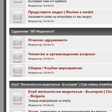
България така и в чужбина
Модератор:
BaHkaTa
Представете модел | Review a model
Направете ревю на изпробван от вас модел.
Модератор:
BaHkaTa
Сдружение "ЖП Моделисти"
Относно сдружението
Модератор:
BaHkaTa
Членство и организационни въпроси
Модератор:
BaHkaTa
Сбирки / Клубни мероприятия
Модератор:
BaHkaTa
Клуб "Железопътен моделизъм - България" | Club railway modelling 
Клуб железопътен моделизъм - България | Club
- Bulgaria
Текуща информация за клуба
Модератор:
BaHkaTa
Устав, членство и организационни въпроси