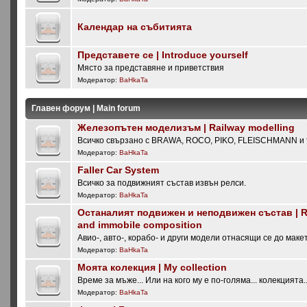
Календар на събитията
Представете се | Introduce yourself
Място за представяне и приветствия
Модератор:
BaHkaTa
Главен форум | Main forum
Железопътен моделизъм | Railway modelling
Всичко свързано с BRAWA, ROCO, PIKO, FLEISCHMANN и т
Модератор:
BaHkaTa
Faller Car System
Всичко за подвижният състав извън релси.
Модератор:
BaHkaTa
Останалият подвижен и неподвижен състав | Re
and immobile composition
Авио-, авто-, корабо- и други модели отнасящи се до маке
Модератор:
BaHkaTa
Моята колекция | My collection
Време за мъже... Или на кого му е по-голяма... колекцията..
Модератор:
BaHkaTa