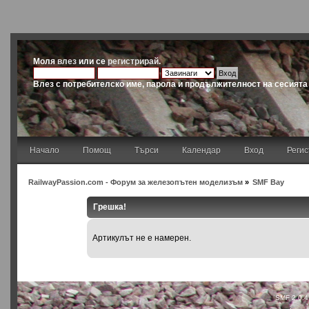
Моля
влез
или се
регистрирай
.
Влез с потребителско име, парола и продължителност на сесията
Начало
Помощ
Търси
Календар
Вход
Реги
RailwayPassion.com - Форум за железопътен моделизъм
»
SMF Bay
Грешка!
Артикулът не е намерен.
SMF 2.0.4