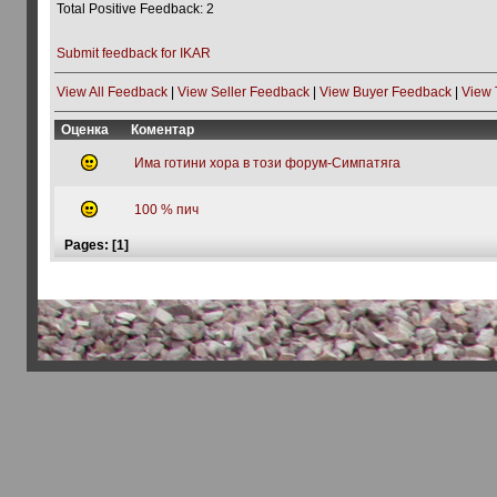
Total Positive Feedback: 2
Submit feedback for IKAR
View All Feedback
|
View Seller Feedback
|
View Buyer Feedback
|
View 
Оценка
Коментар
Има готини хора в този форум-Симпатяга
100 % пич
Pages: [
1
]