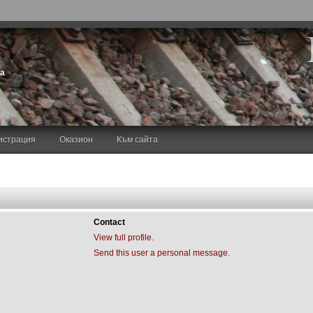
та
истрация
Оказион
Към сайта
Contact
View full profile.
Send this user a personal message.