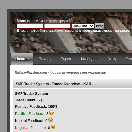
Моля
влез
или се
регистрирай
.
Влез с потребителско име, парола и продължителност на сесия
Начало
Помощ
Търси
Календар
Вход
Рег
RailwayPassion.com - Форум за железопътен моделизъм
SMF Trader System - Trader Overview - IKAR
SMF Trader System
Trade Count: (2)
Positive Feedback: 100%
Positive Feedback:
2
Neutral Feedback: 0
Negative Feedback:
0