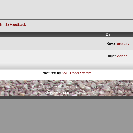
Trade Feedback
От
Buyer
gregary
Buyer
Adrian
Powered by
SMF Trader System
SMF 2.0.4
|
SMF © 2011
,
Simple Machines
Actualism by
Crip
XHTML
WAP2