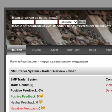
Моля
влез
или се
регистрирай
.
Влез с потребителско име, парола и продължителност на сесията
Начало
Помощ
Търси
Календар
Вход
Реги
RailwayPassion.com - Форум за железопътен моделизъм
SMF Trader System - Trader Overview - misan
SMF Trader System
Con
Trade Count: (0)
View 
Positive Feedback: 0%
Send
Positive Feedback:
0
Neutral Feedback: 0
Negative Feedback:
0