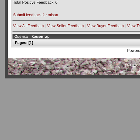
Total Positive Feedback: 0
Submit feedback for misan
View All Feedback
|
View Seller Feedback
|
View Buyer Feedback
|
View T
Оценка
Коментар
Pages: [
1
]
Powere
SMF 2.0.4
Actual