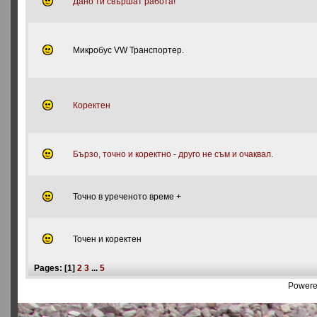
Дано ти свършат работа!
Микробус VW Транспортер.
Коректен
Бързо, точно и коректно - друго не съм и очаквал.
Точно в уреченото време +
Точен и коректен
Pages: [
1
]
2
3
...
5
Powere