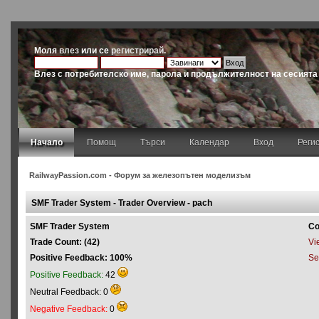
Моля
влез
или се
регистрирай
.
Влез с потребителско име, парола и продължителност на сесията
Начало
Помощ
Търси
Календар
Вход
Реги
RailwayPassion.com - Форум за железопътен моделизъм
SMF Trader System - Trader Overview - pach
SMF Trader System
Co
Trade Count: (42)
Vie
Positive Feedback: 100%
Se
Positive Feedback:
42
Neutral Feedback: 0
Negative Feedback:
0