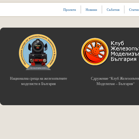
Проекти
Новини
Събития
Стати
Национална среща на железопътните
Сдружение "Клуб Железопъте
моделисти в България
Моделизъм – България"