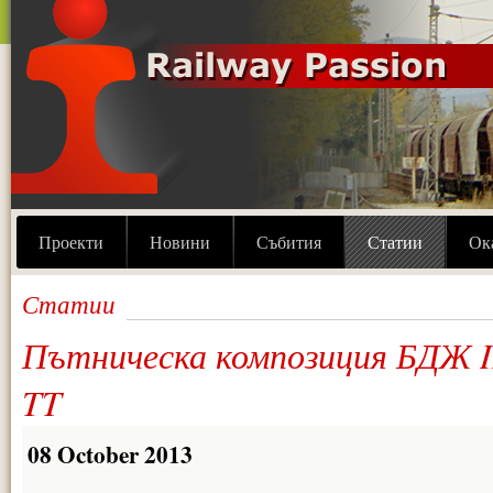
Проекти
Новини
Събития
Статии
Ок
Статии
Пътническа композиция БДЖ I
TT
08 October 2013