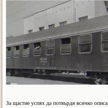
За щастие успях да потвърдя всичко описа