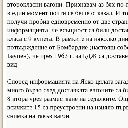
второкласни вагони. Признавам аз бях по-
в един момент почти се беше отказал. И т
получи пробив едновременно от две страни
информацията, че всъщност са били достав
класа с 9 купета. В рамките на няколко дн
потвърждение от Бомбардие (настоящ собс
Бауцен), че през 1963 г. за БДЖ са достав
вид.
Според информацията на Яско цялата загад
много бързо след доставката вагоните са б
8 втора чрез разместване на седалките. О
всичките 15 са преустроени на изцяло пър
снимка на такъв вагон.