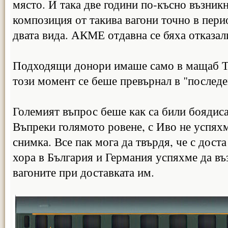
място. И така две години по-късно възникн
композиция от такива вагони точно в перио
двата вида. АКМЕ отдавна се бяха отказали
Подходящи донори имаше само в мащаб ТТ
този момент се беше превърнал в "последе
Големият въпрос беше как са били боядиса
Въпреки голямото ровене, с Иво не успях
снимка. Все пак мога да твърдя, че с дост
хора в България и Германия успяхме да в
вагоните при доставката им.