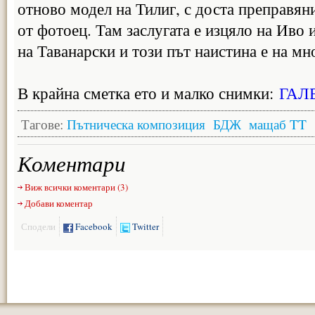
отново модел на Тилиг, с доста преправян
от фотоец. Там заслугата е изцяло на Иво 
на Таванарски и този път наистина е на мн
В крайна сметка ето и малко снимки:
ГАЛ
Тагове:
Пътническа композиция
БДЖ
мащаб TT
Коментари
Виж всички коментари (3)
Добави коментар
Сподели
Facebook
Twitter