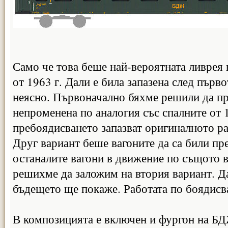
Само че това беше най-вероятната ливрея 
от 1963 г. Дали е била запазена след първ
неясно. Първоначално бяхме решили да пр
непроменена по аналогия със спалните от 
пребоядисването запазват оригиналното р
Друг вариант беше вагоните да са били пр
останалите вагони в движение по същото в
решихме да заложим на втория вариант. Д
бъдещето ще покаже. Работата по боядисва
В композицията е включен и фургон на БД