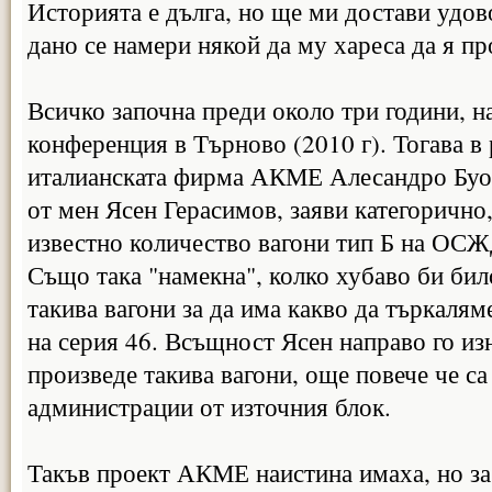
Историята е дълга, но ще ми достави удов
дано се намери някой да му хареса да я пр
Всичко започна преди около три години, н
конференция в Търново (2010 г). Тогава в 
италианската фирма АКМЕ Алесандро Буо
от мен Ясен Герасимов, заяви категорично
известно количество вагони тип Б на ОСЖ
Също така "намекна", колко хубаво би би
такива вагони за да има какво да търкалям
на серия 46. Всъщност Ясен направо го из
произведе такива вагони, още повече че са
администрации от източния блок.
Такъв проект АКМЕ наистина имаха, но за