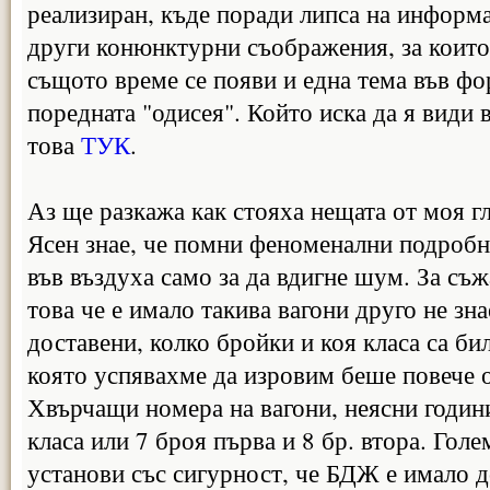
реализиран, къде поради липса на информа
други конюнктурни съображения, за които 
същото време се появи и една тема във фо
поредната "одисея". Който иска да я види 
това
ТУК
.
Аз ще разкажа как стояха нещата от моя г
Ясен знае, че помни феноменални подробно
във въздуха само за да вдигне шум. За съж
това че е имало такива вагони друго не зна
доставени, колко бройки и коя класа са б
която успявахме да изровим беше повече 
Хвърчащи номера на вагони, неясни години
класа или 7 броя първа и 8 бр. втора. Голе
установи със сигурност, че БДЖ е имало 