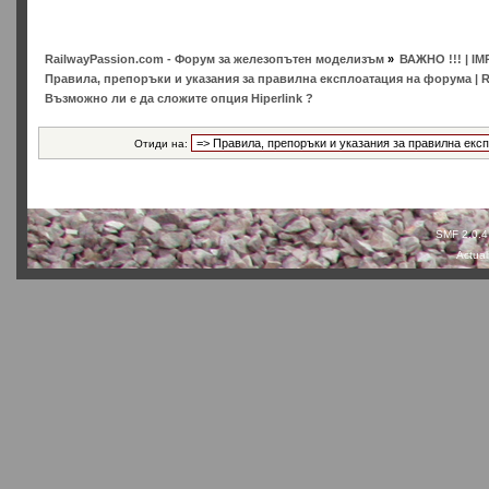
RailwayPassion.com - Форум за железопътен моделизъм
»
ВАЖНО !!! | IM
Правила, препоръки и указания за правилна експлоатация на форума | Rules
Възможно ли е да сложите опция Hiperlink ?
Отиди на:
SMF 2.0.4
Actual