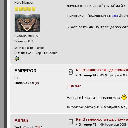
Hero Member
демек като прилагам "връзка" да й д
Примерно : "познавате ли
тази
фирм
и като се кликне на "тази" да зарбот
Публикации: 6775
Рейтинг: 1111
Купи и ще ти олекне!
DR/DB/BDZ 4-5 ep. H0 София
Re: Възможно ли е да сложите 
EMPEROR
«
Отговор #1 -:
09 Февруари 2008, 
Гост
Trade Count:
(
0
)
Така ли?
Направи Цитат и ще видиш кода
«
Последна редакция: 09 Февруари 2008
Re: Възможно ли е да сложите 
Adrian
«
Отговор #2 -:
09 Февруари 2008, 
Trade Count:
(
238
)