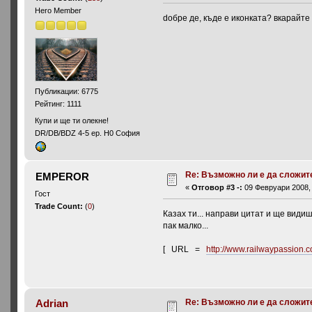
Hero Member
doбре де, къде е иконката? вкарайте
Публикации: 6775
Рейтинг: 1111
Купи и ще ти олекне!
DR/DB/BDZ 4-5 ep. H0 София
Re: Възможно ли е да сложите 
EMPEROR
«
Отговор #3 -:
09 Февруари 2008, 
Гост
Trade Count:
(
0
)
Казах ти... направи цитат и ще видиш
пак малко...
[ URL =
http://www.railwaypassion.
Re: Възможно ли е да сложите 
Adrian