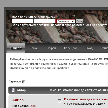
Моля
влез
или се
регистрирай
.
Влез с потребителско име, парола и продължителност на сесията
Начало
Помощ
Търси
Календар
Вход
Реги
RailwayPassion.com - Форум за железопътен моделизъм
»
ВАЖНО !!! | IM
Правила, препоръки и указания за правилна експлоатация на форума | Rules
Възможно ли е да сложите опция Hiperlink ?
Страници: [
1
]
Автор
Тема: Възможно ли е да сложите опция H
Възможно ли е да сложите опц
Adrian
«
-:
09 Февруари 2008, 14:31:30 »
Trade Count:
(
238
)