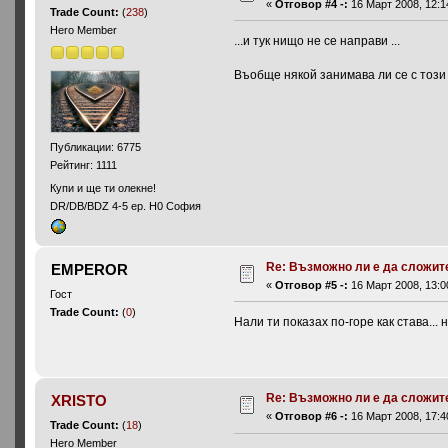
«
Отговор #4 -:
16 Март 2008, 12:1
Trade Count:
(
238
)
Hero Member
...и тук нищо не се направи ...
Въобще някой занимава ли се с този
Публикации: 6775
Рейтинг: 1111
Купи и ще ти олекне!
DR/DB/BDZ 4-5 ep. H0 София
Re: Възможно ли е да сложите 
EMPEROR
«
Отговор #5 -:
16 Март 2008, 13:0
Гост
Trade Count:
(
0
)
Нали ти показах по-горе как става... н
Re: Възможно ли е да сложите 
XRISTO
«
Отговор #6 -:
16 Март 2008, 17:4
Trade Count:
(
18
)
Hero Member