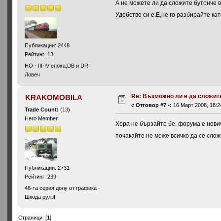
А не можете ли да сложите бутонче в
Удобство си е.Е,не го разбирайте ка
Публикации: 2448
Рейтинг: 13
НО - III-IV епоха,DB и DR
Ловеч
Re: Възможно ли е да сложите 
KRAKOMOBILA
«
Отговор #7 -:
16 Март 2008, 18:2
Trade Count:
(
13
)
Hero Member
Хора не бързайте бе, форума е нович
почакайте не може всичко да се сло
Публикации: 2731
Рейтинг: 239
46-та серия долу от графика -
Шкода рулз!
Страници: [
1
]