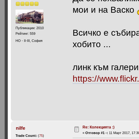
мои и на Васко
Публикации: 2010
Всичко е събир
Рейтинг: 559
HO - II-III, София
хобито ...
линк към галери
https://www.flic
Re: Колекцията :)
nilfe
«
Отговор #1 -:
11 Март 2017, 17:3
Trade Count:
(
75
)