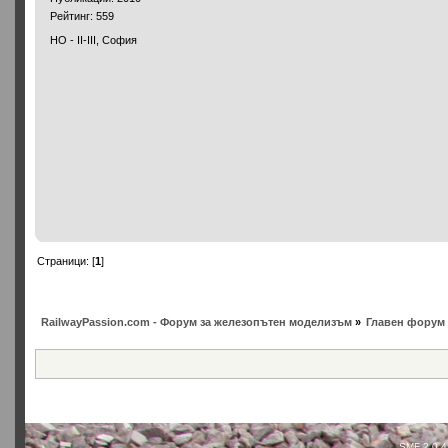
Рейтинг: 559
HO - II-III, София
Страници: [
1
]
RailwayPassion.com - Форум за железопътен моделизъм
»
Главен форум 
SMF 2.0.4