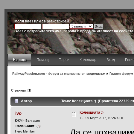
Моля
влез
или се
регистрирай
.
Влез с потребителско име, парола и продължителност на сесията
Начало
Помощ
Търси
Календар
Вход
Реги
RailwayPassion.com - Форум за железопътен моделизъм
»
Главен форум 
Страници: [
1
]
Автор
Тема: Колекцията :) (Прочетена 22329 п
Колекцията :)
ivo
«
-:
09 Март 2017, 10:26:42 »
КЖМ - България
Trade Count:
(
8
)
Да се похвалиме
Hero Member