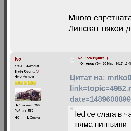
Много спретната
Липсват някои 
Re: Колекцията :)
ivo
«
Отговор #8 -:
16 Март 2017, 11:4
КЖМ - България
Trade Count:
(
8
)
Цитат на: mitko
Hero Member
link=topic=4952
date=1489608899
Публикации: 2010
Рейтинг: 559
led се слага в 
HO - II-III, София
няма пингвини .