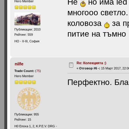
Не
но има led
Hero Member
многооо светло.
коловоза
за п
Публикации: 2010
питие на тъмно .
Рейтинг: 559
HO - II-III, София
Re: Колекцията :)
nilfe
«
Отговор #6 -:
15 Март 2017, 22:0
Trade Count:
(
75
)
Hero Member
Перфектно. Бла
Публикации: 955
Рейтинг: 15
H0 Епоха 1, 2, K.P.E.V. DRG -