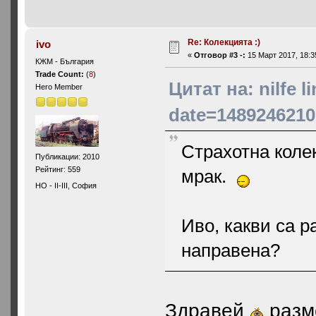
Re: Колекцията :)
ivo
«
Отговор #3 -:
15 Март 2017, 18:3
КЖМ - България
Trade Count:
(
8
)
Цитат на: nilfe
Hero Member
date=1489246210
Страхотна колек
Публикации: 2010
Рейтинг: 559
мрак.
HO - II-III, София
Иво, какви са 
направена?
Здравей
разме