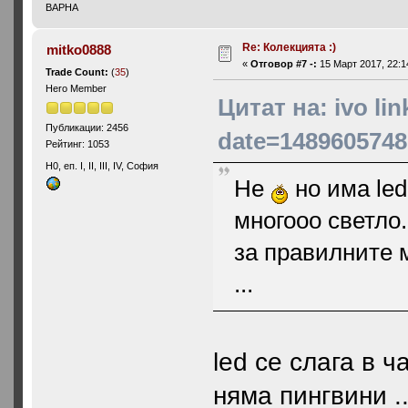
ВАРНА
Re: Колекцията :)
mitko0888
«
Отговор #7 -:
15 Март 2017, 22:1
Trade Count:
(
35
)
Hero Member
Цитат на: ivo l
Публикации: 2456
date=1489605748
Рейтинг: 1053
H0, еп. I, II, III, IV, София
Не
но има led
многооо светло
за правилните 
...
led се слага в 
няма пингвини ..