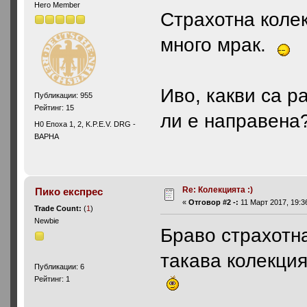
Hero Member
Страхотна колек
много мрак.
Иво, какви са р
Публикации: 955
Рейтинг: 15
ли е направена
H0 Епоха 1, 2, K.P.E.V. DRG -
ВАРНА
Re: Колекцията :)
Пико експрес
«
Отговор #2 -:
11 Март 2017, 19:3
Trade Count:
(
1
)
Newbie
Браво страхотна
такава колекция
Публикации: 6
Рейтинг: 1