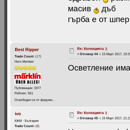
масив
дъб
гърба е от шпер
Re: Колекцията :)
Best Ripper
«
Отговор #4 -:
15 Март 2017, 19:2
Trade Count:
(
17
)
Hero Member
Осветление има
Публикации: 3377
Рейтинг: 551
Освободил се от форуми...
Re: Колекцията :)
ivo
«
Отговор #5 -:
15 Март 2017, 21:2
КЖМ - България
Trade Count:
(
8
)