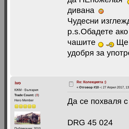
дивана
Чудесни изглеж
p.s.Обадете ако
чашите
Ще 
удобря за упот
Re: Колекцията :)
ivo
«
Отговор #10 -:
27 Април 2017, 13
КЖМ - България
Trade Count:
(
8
)
Да се похваля 
Hero Member
DRG 45 024
Публикации: 2010