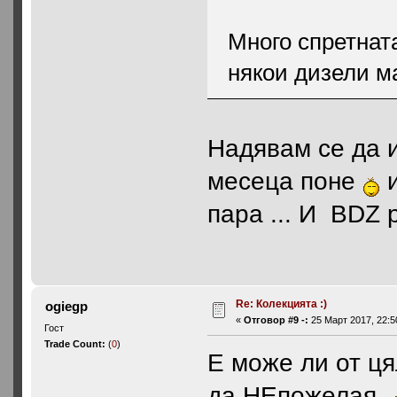
Много спретната
някои дизели м
Надявам се да 
месеца поне
и
пара ... И BDZ
Re: Колекцията :)
ogiegp
«
Отговор #9 -:
25 Март 2017, 22:5
Гост
Trade Count:
(
0
)
Е може ли от ц
да НЕпожелая