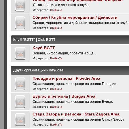
Устав, правила и членство в клуба.
Модератор:
BaHkaTa
Сбирки / Клубни мероприятия / Дейности
Срещи, мероприятия и дейности, осъществявани от клуб
Модератор:
BaHkaTa
Клуб "BGTT" | Club BGTT
Клуб BGTT
Новини, информация, проекти и още...
Модератор:
BaHkaTa
Други организации и клубове
Пловдив и региона | Plovdiv Area
Огранизация, правила и срещи на регион Пловдив
Модератор:
BaHkaTa
Бургас и региона | Burgas Area
Огранизация, правила и срещи на регион Бургас
Модератор:
BaHkaTa
Стара Загора и региона | Stara Zagora Area
Огранизация, правила и срещи на регион Стара Загора
Модератор:
BaHkaTa