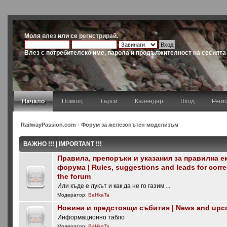
Моля
влез
или се
регистрирай
.
Влез с потребителско име, парола и продължителност на сесията
Начало
Помощ
Търси
Календар
Вход
Реги
RailwayPassion.com - Форум за железопътен моделизъм
ВАЖНО !!! | IMPORTANT !!!
Правила, препоръки и указания за правилна е
форума | Rules, suggestions and leads for corre
the forum
Или къде е лукът и как да не го газим ...
Модератор:
BaHkaTa
Новини и предстоящи събития | News and upc
Информационно табло
Модератор:
BaHkaTa