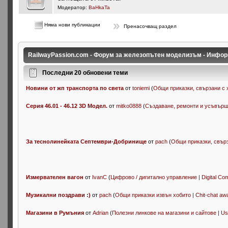
Модератор:
BaHkaTa
Няма нови публикации
Пренасочващ раздел
RailwayPassion.com - Форум за железопътен моделизъм - Инфор
Последни 20 обновени теми
Новини от жп транспорта по света
от
toniemi
(
Общи приказки, свързани с хо
Серия 46.01 - 46.12 3D Модел.
от
mitko0888
(
Създаване, ремонти и усъвършен
За теснолинейката Септември-Добринище
от
pach
(
Общи приказки, свърза
Измервателен вагон
от
IvanC
(
Цифрово / дигитално управление | Digital Co
Музикални поздрави :)
от
pach
(
Общи приказки извън хобито | Chit-chat aw
Магазини в Румъния
от
Adrian
(
Полезни линкове на магазини и сайтове | Usefu