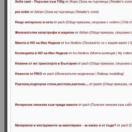
Хоби свят - Поръчки към Tillig
от
Жоро
(
Зона на търговеца | Retailer's zone
pre-order
от
Adrian
(
Зона на търговеца | Retailer's zone
)
Нещо интересно в нета
от
pach
(
Общи приказки, свързани с хобито | Chit-ch
Железопътни катастрофи и изцепки
от
Adrian
(
Общи приказки, свързани с х
Макета в НО на Иво Недков
от
Ivo Nedkov
(
Похвалете се с вашия макет | S
Колекцията в НО на Иво Недков
от
Ivo Nedkov
(
Моята колекция | My collect
Новини от жп транспорта в България
от
pach
(
Общи приказки, свързани с 
Новости от PIKO
от
pach
(
Железопътен моделизъм | Railway modelling
)
Портали,подпорни стени,мостове,кантони....
от
jopeto
(
Общи приказки, свъ
Интересни линкове към чужди макети
от
pach
(
Полезни линкове към сайтове
Материали и инструменти за макетиране - за какво и от къде?
от
pach
(
О