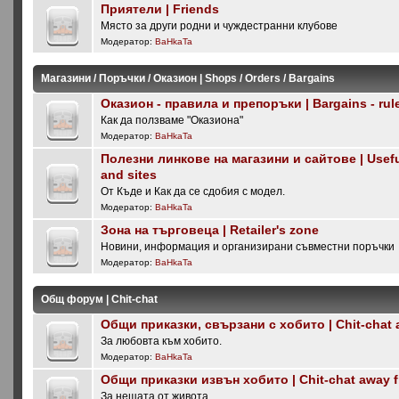
Приятели | Friends
Място за други родни и чуждестранни клубове
Модератор:
BaHkaTa
Магазини / Поръчки / Оказион | Shops / Orders / Bargains
Оказион - правила и препоръки | Bargains - rul
Как да ползваме "Оказиона"
Модератор:
BaHkaTa
Полезни линкове на магазини и сайтове | Useful
and sites
От Къде и Как да се сдобия с модел.
Модератор:
BaHkaTa
Зона на търговеца | Retailer's zone
Новини, информация и организирани съвместни поръчки
Модератор:
BaHkaTa
Общ форум | Chit-chat
Общи приказки, свързани с хобито | Chit-chat 
За любовта към хобито.
Модератор:
BaHkaTa
Общи приказки извън хобито | Chit-chat away 
За нещата от живота.