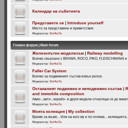
Календар на събитията
Представете се | Introduce yourself
Място за представяне и приветствия
Модератор:
BaHkaTa
Главен форум | Main forum
Железопътен моделизъм | Railway modelling
Всичко свързано с BRAWA, ROCO, PIKO, FLEISCHMANN и т
Модератор:
BaHkaTa
Faller Car System
Всичко за подвижният състав извън релси.
Модератор:
BaHkaTa
Останалият подвижен и неподвижен състав | Re
and immobile composition
Авио-, авто-, корабо- и други модели отнасящи се до маке
Модератор:
BaHkaTa
Моята колекция | My collection
Време за мъже... Или на кого му е по-голяма... колекцията..
Модератор:
BaHkaTa