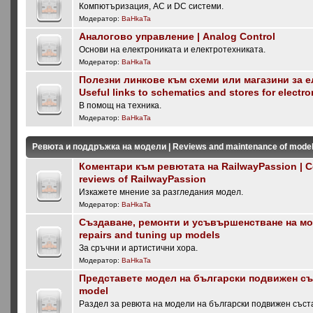
Компютъризация, AC и DC системи.
Модератор:
BaHkaTa
Аналогово управление | Analog Control
Основи на електрониката и електротехниката.
Модератор:
BaHkaTa
Полезни линкове към схеми или магазини за е
Useful links to schematics and stores for electro
В помощ на техника.
Модератор:
BaHkaTa
Ревюта и поддръжка на модели | Reviews and maintenance of mode
Коментари към ревютата на RailwayPassion | 
reviews of RailwayPassion
Изкажете мнение за разгледания модел.
Модератор:
BaHkaTa
Създаване, ремонти и усъвършенстване на мод
repairs and tuning up models
За сръчни и артистични хора.
Модератор:
BaHkaTa
Представете модел на български подвижен със
model
Раздел за ревюта на модели на български подвижен съста