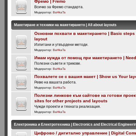
Фремо | Fremo
Всичко за Фремо стандарта.
Модератор:
BaHkaTa
Макетиране и техники на макетирането | All about layouts
Основни похвати в макетирането | Basic steps i
layout
Изпитани и утвърдени методи.
Модератор:
BaHkaTa
Имам нужда от помощ при макетирането | Need 
Полезни съвети и трикове.
Модератор:
BaHkaTa
Похвалете се с вашия макет | Show us Your lay
Ревю на вашата работа.
Модератор:
BaHkaTa
Полезни линкове към сайтове на готови проекти
sites for other projects and layouts
Чужди проекти и тяхната реализация.
Модератор:
BaHkaTa
Електроника и Електротехника | Electronics and Electrical Engineeri
Цифрово / дигитално управление | Digital Com