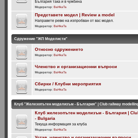
България така и в чужбина
Модератор:
BaHkaTa
Представете модел | Review a model
Направете ревю на изпробван от вас модел.
Модератор:
BaHkaTa
Сдружение "ЖП Моделисти"
Относно сдружението
Модератор:
BaHkaTa
Членство и организационни въпроси
Модератор:
BaHkaTa
Сбирки / Клубни мероприятия
Модератор:
BaHkaTa
Клуб "Железопътен моделизъм - България" | Club railway modelling 
Клуб железопътен моделизъм - България | Club
- Bulgaria
Текуща информация за клуба
Модератор:
BaHkaTa
Устав, членство и организационни въпроси