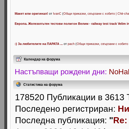
Макет или оригинал!
от
IvanC
(
Общи приказки, свързани с хобито | Chit-cha
Eвропа. Железопътен тестови полигон Велим - railway test track Velim i
:) За любителите на ПАРАТА ...
от
pach
(
Общи приказки, свързани с хобито |
Календар на форума
Настъпващи рождени дни:
NoHaB
Статистика на форума
178520 Публикации в 3613 
Последено регистриран:
Ни
Последна публикация:
"
Re: